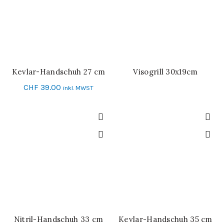
Kevlar-Handschuh 27 cm
Visogrill 30x19cm
IN DEN WARENKORB
WEITERLESEN
CHF
39.00
inkl. MWST
Nitril-Handschuh 33 cm
Kevlar-Handschuh 35 cm
IN DEN WARENKORB
SCHNELL-EINKAUF