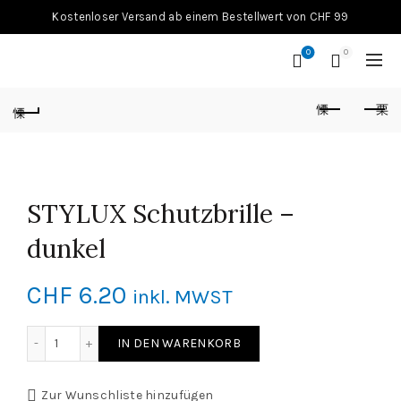
Kostenloser Versand ab einem Bestellwert von CHF 99
0
0
STYLUX Schutzbrille –
dunkel
CHF
6.20
inkl. MWST
STYLUX Schutzbrille - dunkel Menge
IN DEN WARENKORB
Zur Wunschliste hinzufügen