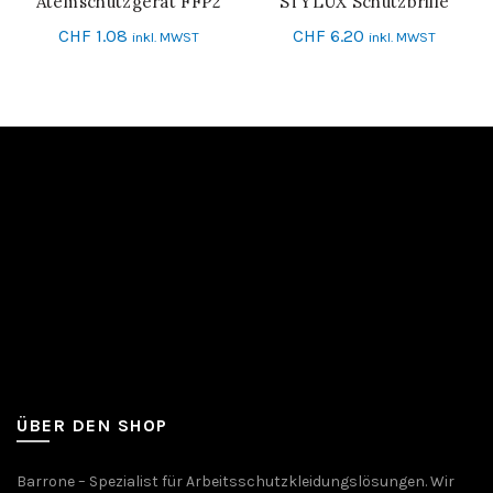
Atemschutzgerät FFP2
STYLUX Schutzbrille
IN DEN WARENKORB
IN DEN WARENKORB
CHF
1.08
CHF
6.20
inkl. MWST
inkl. MWST
ÜBER DEN SHOP
Barrone – Spezialist für Arbeitsschutzkleidungslösungen. Wir