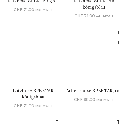
Latzhose SPEKTAR grau
Latzhose SPEKTAR
SCHNELL-EINKAUF
SCHNELL-EINKAUF
königsblau
CHF
71.00
inkl. MWST
CHF
71.00
inkl. MWST
Latzhose SPEKTAR
Arbeitshose SPEKTAR, rot
IN DEN WARENKORB
SCHNELL-EINKAUF
königsblau
CHF
69.00
inkl. MWST
CHF
71.00
inkl. MWST