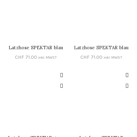
Latzhose SPEKTAR blau
Latzhose SPEKTAR blau
IN DEN WARENKORB
SCHNELL-EINKAUF
CHF
71.00
CHF
71.00
inkl. MWST
inkl. MWST