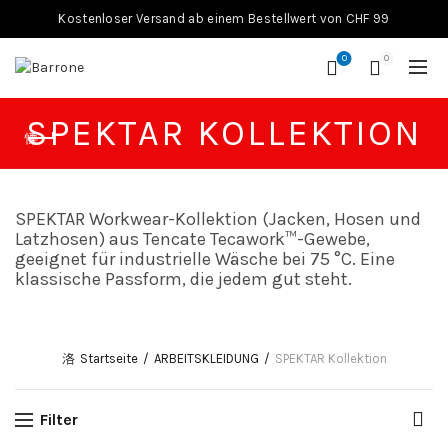
Kostenloser Versand ab einem Bestellwert von CHF 99
0
0
SPEKTAR KOLLEKTION
SPEKTAR Workwear-Kollektion (Jacken, Hosen und
Latzhosen) aus Tencate Tecawork™-Gewebe,
geeignet für industrielle Wäsche bei 75 °C. Eine
klassische Passform, die jedem gut steht.
Startseite
ARBEITSKLEIDUNG
SPEKTAR Kollektion
Filter