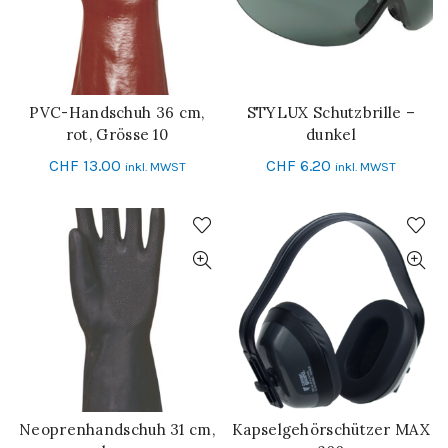
PVC-Handschuh 36 cm,
STYLUX Schutzbrille –
IN DEN WARENKORB
IN DEN WARENKORB
rot, Grösse 10
dunkel
CHF
13.00
CHF
6.20
inkl. MWST
inkl. MWST
Neoprenhandschuh 31 cm,
Kapselgehörschützer MAX
IN DEN WARENKORB
SCHNELL-EINKAUF