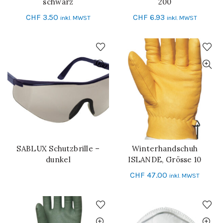
schwarz
200
CHF
3.50
CHF
6.93
inkl. MWST
inkl. MWST
SABLUX Schutzbrille –
Winterhandschuh
WEITERLESEN
IN DEN WARENKORB
dunkel
ISLANDE, Grösse 10
CHF
47.00
inkl. MWST