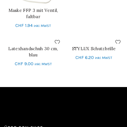
Maske FFP 3 mit Ventil,
IN DEN WARENKORB
faltbar
CHF
1.94
inkl. MWST
Latexhandschuh 30 cm,
STYLUX Schutzbrille
IN DEN WARENKORB
SCHNELL-EINKAUF
blau
CHF
6.20
inkl. MWST
CHF
9.00
inkl. MWST