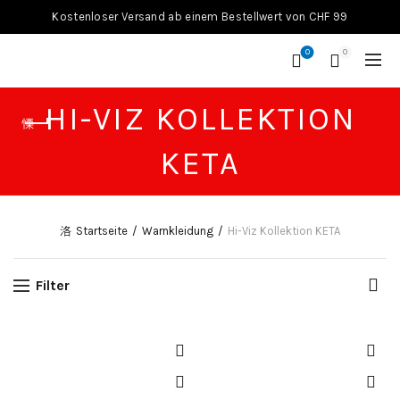
Kostenloser Versand ab einem Bestellwert von CHF 99
0
0
HI-VIZ KOLLEKTION
KETA
Startseite
Warnkleidung
Hi-Viz Kollektion KETA
Filter