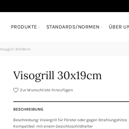
PRODUKTE
STANDARDS/NORMEN
ÜBER U
Visogrill 30x19cm
Visogrill 30x19cm
Zur Wunschliste hinzufügen
BESCHREIBUNG
Beschreibung: Visiergrill für Förster oder gegen Strahlungshitze
Kompatibel: mit einem Gesichtsschildhalter