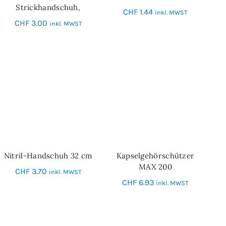
Strickhandschuh,
CHF
1.44
inkl. MWST
Grösse 9
CHF
3.00
inkl. MWST
Nitril-Handschuh 32 cm
Kapselgehörschützer
IN DEN WARENKORB
SCHNELL-EINKAUF
MAX 200
CHF
3.70
inkl. MWST
CHF
6.93
inkl. MWST