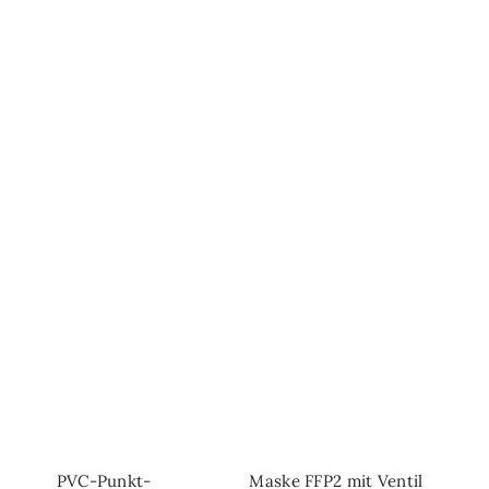
PVC-Punkt-
Maske FFP2 mit Ventil
IN DEN WARENKORB
IN DEN WARENKORB