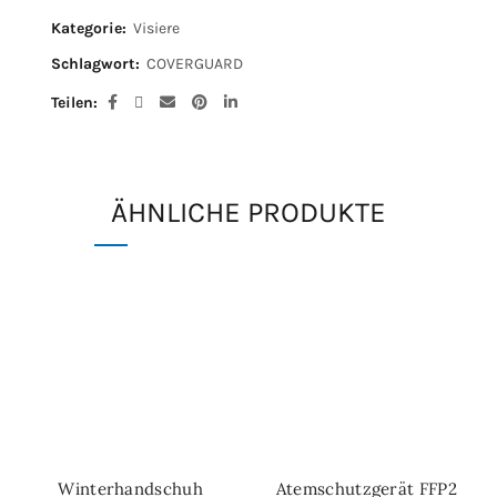
Kategorie:
Visiere
Schlagwort:
COVERGUARD
Teilen
ÄHNLICHE PRODUKTE
Winterhandschuh
Atemschutzgerät FFP2
IN DEN WARENKORB
IN DEN WARENKORB