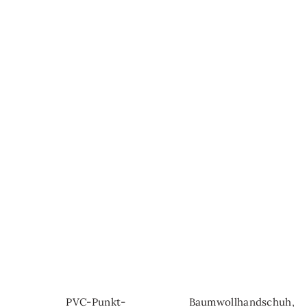
PVC-Punkt-
Baumwollhandschuh,
IN DEN WARENKORB
IN DEN WARENKORB