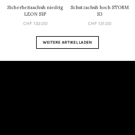
Sicherheitsschuh niedrig
Schutzschuh hoch STORM
SCHNELL-EINKAUF
SCHNELL-EINKAUF
LEON S1P
S3
CHF
132.00
CHF
131.00
WEITERE ARTIKEL LADEN