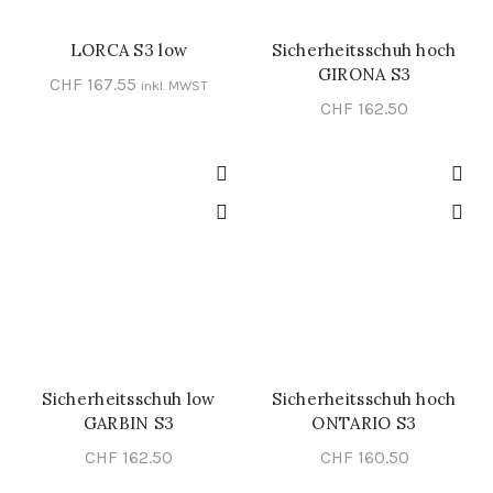
LORCA S3 low
Sicherheitsschuh hoch
SCHNELL-EINKAUF
SCHNELL-EINKAUF
GIRONA S3
CHF
167.55
inkl. MWST
CHF
162.50
Sicherheitsschuh low
Sicherheitsschuh hoch
SCHNELL-EINKAUF
SCHNELL-EINKAUF
GARBIN S3
ONTARIO S3
CHF
162.50
CHF
160.50