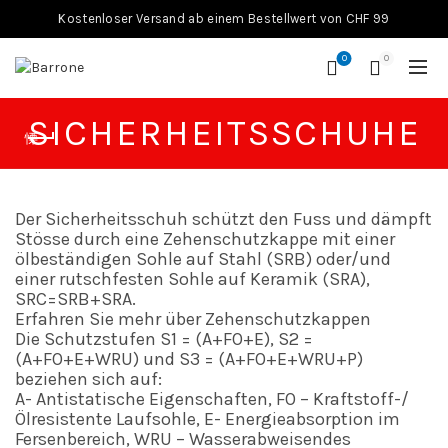
Kostenloser Versand ab einem Bestellwert von CHF 99
0
0
SICHERHEITSSCHUHE
Der Sicherheitsschuh schützt den Fuss und dämpft
Stösse durch eine Zehenschutzkappe mit einer
ölbeständigen Sohle auf Stahl (SRB) oder/und
einer rutschfesten Sohle auf Keramik (SRA),
SRC=SRB+SRA.
Erfahren Sie mehr über Zehenschutzkappen
Die Schutzstufen S1 = (A+FO+E), S2 =
(A+FO+E+WRU) und S3 = (A+FO+E+WRU+P)
beziehen sich auf:
A- Antistatische Eigenschaften, FO – Kraftstoff-/
Ölresistente Laufsohle, E- Energieabsorption im
Fersenbereich, WRU – Wasserabweisendes