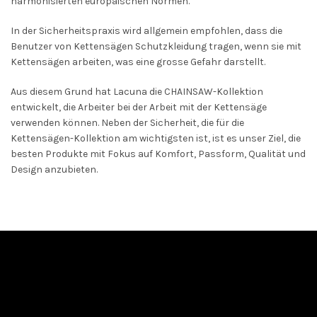
harmonisierten europäischen Normen.
In der Sicherheitspraxis wird allgemein empfohlen, dass die
Benutzer von Kettensägen Schutzkleidung tragen, wenn sie mit
Kettensägen arbeiten, was eine grosse Gefahr darstellt.
Aus diesem Grund hat Lacuna die CHAINSAW-Kollektion
entwickelt, die Arbeiter bei der Arbeit mit der Kettensäge
verwenden können. Neben der Sicherheit, die für die
Kettensägen-Kollektion am wichtigsten ist, ist es unser Ziel, die
besten Produkte mit Fokus auf Komfort, Passform, Qualität und
Design anzubieten.