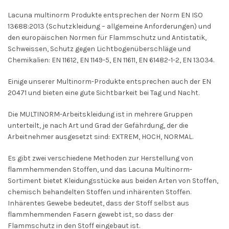
Lacuna multinorm Produkte entsprechen der Norm EN ISO
13688:2013 (Schutzkleidung – allgemeine Anforderungen) und
den europäischen Normen für Flammschutz und Antistatik,
Schweissen, Schutz gegen Lichtbogenüberschläge und
Chemikalien: EN 11612, EN 1149-5, EN 11611, EN 61482-1-2, EN 13034.
Einige unserer Multinorm-Produkte entsprechen auch der EN
20471 und bieten eine gute Sichtbarkeit bei Tag und Nacht.
Die MULTINORM-Arbeitskleidung ist in mehrere Gruppen
unterteilt, je nach Art und Grad der Gefährdung, der die
Arbeitnehmer ausgesetzt sind: EXTREM, HOCH, NORMAL.
Es gibt zwei verschiedene Methoden zur Herstellung von
flammhemmenden Stoffen, und das Lacuna Multinorm-
Sortiment bietet Kleidungsstücke aus beiden Arten von Stoffen,
chemisch behandelten Stoffen und inhärenten Stoffen.
Inhärentes Gewebe bedeutet, dass der Stoff selbst aus
flammhemmenden Fasern gewebt ist, so dass der
Flammschutz in den Stoff eingebaut ist.