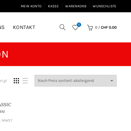
MEIN KONTO
KASSE
WARENKORB
WUNSCHLISTE
0
NS
KONTAKT
0
/
CHF
0.00
ON
Nach
eigt
Preis
sortiert:
absteigend
ASSIC
NKAUF
au
l. MWST