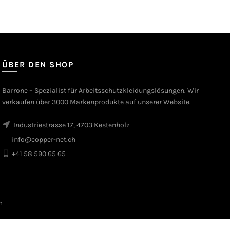
ÜBER DEN SHOP
Barrone – Spezialist für Arbeitsschutzkleidungslösungen. Wir
verkaufen über 3000 Markenprodukte auf unserer Website.
Industriestrasse 17, 4703 Kestenholz
info@copper-net.ch
+41 58 590 65 65
m