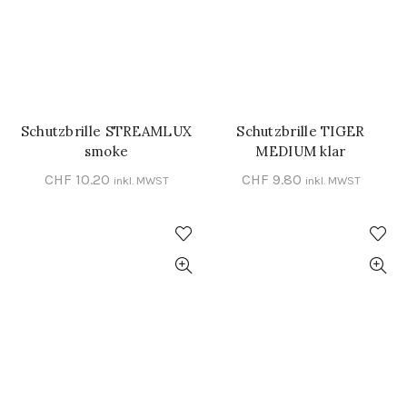
Schutzbrille STREAMLUX
Schutzbrille TIGER
IN DEN WARENKORB
IN DEN WARENKORB
smoke
MEDIUM klar
CHF
10.20
CHF
9.80
inkl. MWST
inkl. MWST