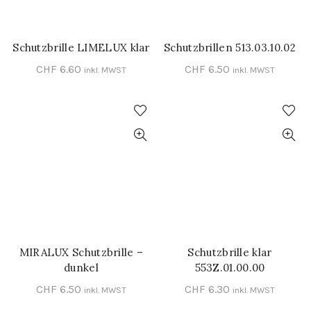
Schutzbrille LIMELUX klar
Schutzbrillen 513.03.10.02
IN DEN WARENKORB
IN DEN WARENKORB
CHF
6.60
CHF
6.50
inkl. MWST
inkl. MWST
MIRALUX Schutzbrille –
Schutzbrille klar
IN DEN WARENKORB
IN DEN WARENKORB
dunkel
553Z.01.00.00
CHF
6.50
CHF
6.30
inkl. MWST
inkl. MWST