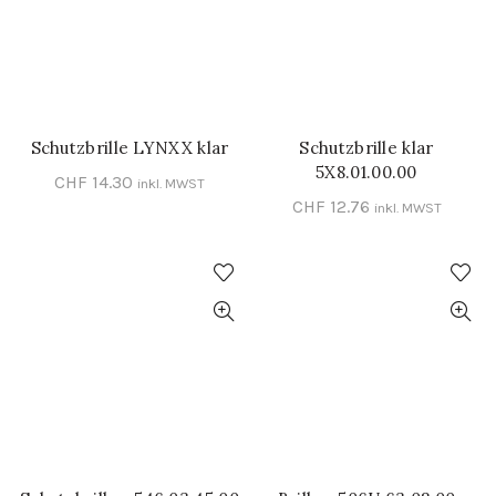
Schutzbrille LYNXX klar
Schutzbrille klar
IN DEN WARENKORB
IN DEN WARENKORB
5X8.01.00.00
CHF
14.30
inkl. MWST
CHF
12.76
inkl. MWST