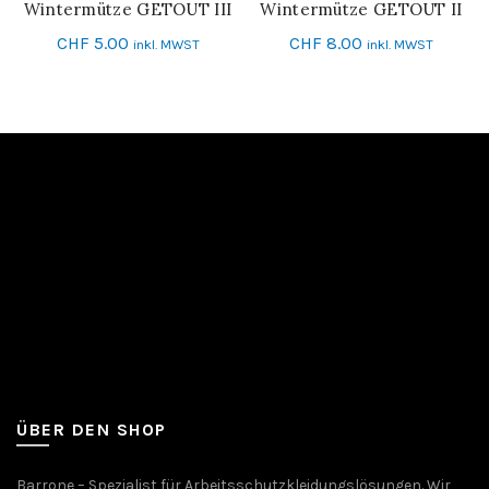
Wintermütze GETOUT III
Wintermütze GETOUT II
IN DEN WARENKORB
IN DEN WARENKORB
CHF
5.00
CHF
8.00
inkl. MWST
inkl. MWST
ÜBER DEN SHOP
Barrone – Spezialist für Arbeitsschutzkleidungslösungen. Wir