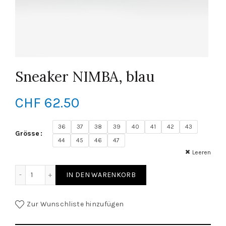
Sneaker NIMBA, blau
CHF
62.50
36
37
38
39
40
41
42
43
Grösse
44
45
46
47
Leeren
Sneaker NIMBA, blau Menge
IN DEN WARENKORB
Zur Wunschliste hinzufügen