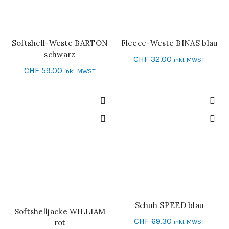
Softshell-Weste BARTON
Fleece-Weste BINAS blau
SCHNELL-EINKAUF
SCHNELL-EINKAUF
schwarz
CHF
32.00
inkl. MWST
CHF
59.00
inkl. MWST
Schuh SPEED blau
SCHNELL-EINKAUF
Softshelljacke WILLIAM
SCHNELL-EINKAUF
CHF
69.30
inkl. MWST
rot