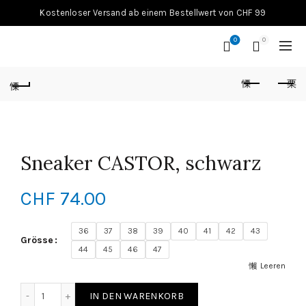
Kostenloser Versand ab einem Bestellwert von CHF 99
0
0
Sneaker CASTOR, schwarz
CHF
74.00
36
37
38
39
40
41
42
43
Grösse
44
45
46
47
Leeren
Sneaker CASTOR, schwarz Menge
IN DEN WARENKORB