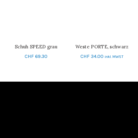
Schuh SPEED grau
Weste PORTE, schwarz
SCHNELL-EINKAUF
SCHNELL-EINKAUF
CHF
69.30
CHF
34.00
inkl. MWST