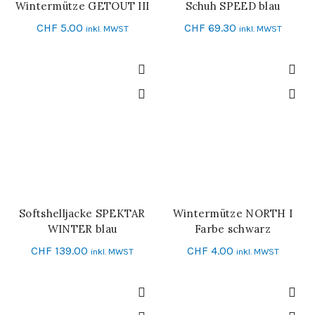
Wintermütze GETOUT III
Schuh SPEED blau
IN DEN WARENKORB
SCHNELL-EINKAUF
CHF
5.00
CHF
69.30
inkl. MWST
inkl. MWST
Softshelljacke SPEKTAR
Wintermütze NORTH I
IN DEN WARENKORB
SCHNELL-EINKAUF
WINTER blau
Farbe schwarz
CHF
139.00
CHF
4.00
inkl. MWST
inkl. MWST