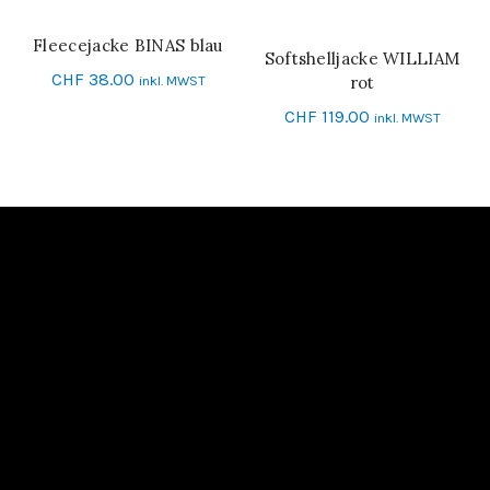
Fleecejacke BINAS blau
SCHNELL-EINKAUF
Softshelljacke WILLIAM
SCHNELL-EINKAUF
CHF
38.00
inkl. MWST
rot
CHF
119.00
inkl. MWST