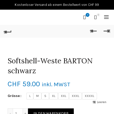
Kostenloser Versand ab einem Bestellwert von CHF 99
0
0
Softshell-Weste BARTON
schwarz
CHF
59.00
inkl. MWST
Grösse
L
M
S
XL
XXL
XXXL
XXXXL
Leeren
Softshell-Weste BARTON schwarz Menge
IN DEN WARENKORB