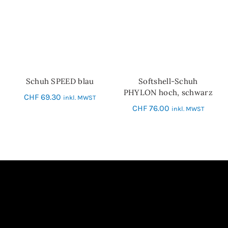
Schuh SPEED blau
Softshell-Schuh
SCHNELL-EINKAUF
SCHNELL-EINKAUF
PHYLON hoch, schwarz
CHF
69.30
inkl. MWST
CHF
76.00
inkl. MWST