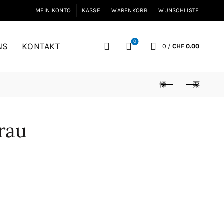
MEIN KONTO
KASSE
WARENKORB
WUNSCHLISTE
0
NS
KONTAKT
0
/
CHF
0.00
rau