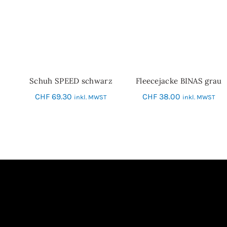
Schuh SPEED schwarz
Fleecejacke BINAS grau
SCHNELL-EINKAUF
SCHNELL-EINKAUF
CHF
69.30
CHF
38.00
inkl. MWST
inkl. MWST