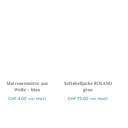
Matrosenmütze aus
Softshelljacke ROLAND
IN DEN WARENKORB
SCHNELL-EINKAUF
Wolle – blau
grau
CHF
4.00
CHF
75.00
inkl. MWST
inkl. MWST