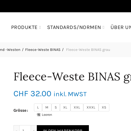
PRODUKTE
STANDARDS/NORMEN
ÜBER U
und -Westen
Fleece-Weste BINAS
Fleece-Weste BINAS grau
Fleece-Weste BINAS g
CHF
32.00
inkl. MWST
L
M
S
XL
XXL
XXXL
XS
Grösse
Leeren
Fleece-Weste BINAS grau Menge
IN DEN WARENKORB