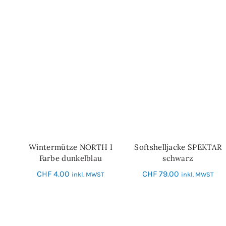
Wintermütze NORTH I
Softshelljacke SPEKTAR
IN DEN WARENKORB
SCHNELL-EINKAUF
Farbe dunkelblau
schwarz
CHF
4.00
CHF
79.00
inkl. MWST
inkl. MWST