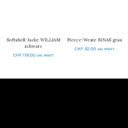
Softshell-Jacke WILLIAM
Fleece-Weste BINAS grau
SCHNELL-EINKAUF
SCHNELL-EINKAUF
schwarz
CHF
32.00
inkl. MWST
CHF
119.00
inkl. MWST