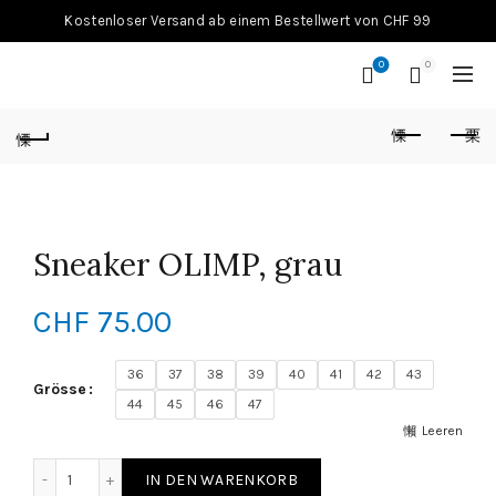
Kostenloser Versand ab einem Bestellwert von CHF 99
0
0
Sneaker OLIMP, grau
CHF
75.00
36
37
38
39
40
41
42
43
Grösse
44
45
46
47
Leeren
Sneaker OLIMP, grau Menge
IN DEN WARENKORB