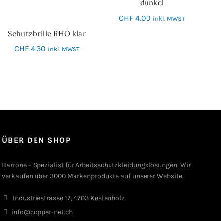
dunkel
CHF
4.00
inkl. MWST
Schutzbrille RHO klar
IN DEN WARENKORB
CHF
4.30
inkl. MWST
ÜBER DEN SHOP
Barrone – Spezialist für Arbeitsschutzkleidungslösungen. Wir
verkaufen über 3000 Markenprodukte auf unserer Website.
Industriestrasse 17, 4703 Kestenholz
info@copper-net.ch