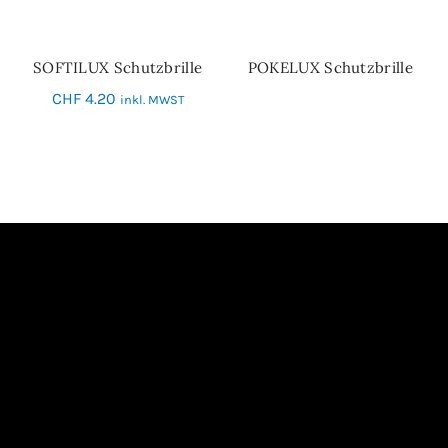
SOFTILUX Schutzbrille
POKELUX Schutzbrille
IN DEN WARENKORB
WEITERLESEN
CHF
4.20
inkl. MWST