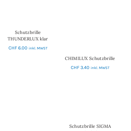
Schutzbrille
IN DEN WARENKORB
THUNDERLUX klar
CHF
6.00
inkl. MWST
CHIMILUX Schutzbrille
IN DEN WARENKORB
CHF
3.40
inkl. MWST
Schutzbrille SIGMA
IN DEN WARENKORB