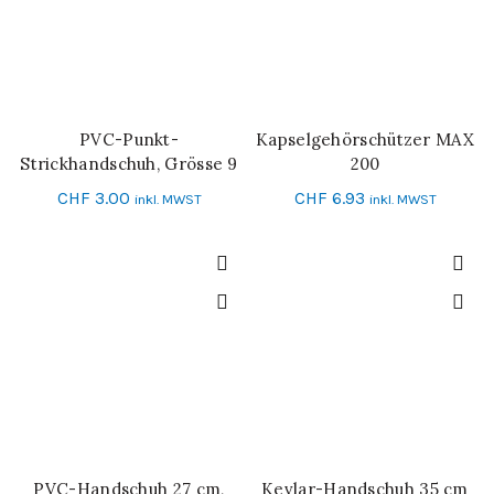
PVC-Punkt-
Kapselgehörschützer MAX
IN DEN WARENKORB
IN DEN WARENKORB
Strickhandschuh, Grösse 9
200
CHF
3.00
CHF
6.93
inkl. MWST
inkl. MWST
PVC-Handschuh 27 cm,
Kevlar-Handschuh 35 cm
IN DEN WARENKORB
IN DEN WARENKORB