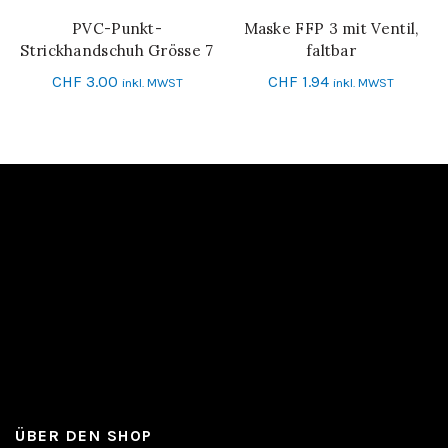
PVC-Punkt-
Maske FFP 3 mit Ventil,
IN DEN WARENKORB
IN DEN WARENKORB
Strickhandschuh Grösse 7
faltbar
CHF
3.00
CHF
1.94
inkl. MWST
inkl. MWST
ÜBER DEN SHOP