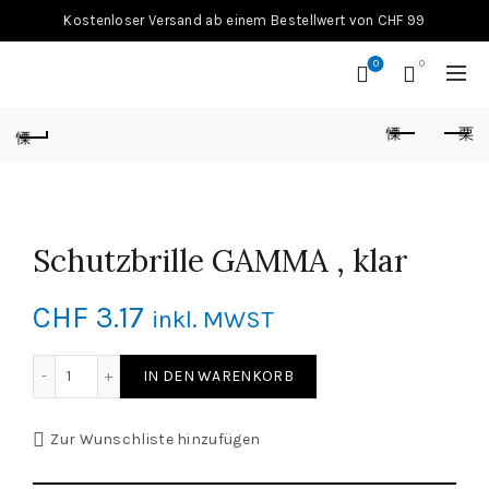
Kostenloser Versand ab einem Bestellwert von CHF 99
0
0
Schutzbrille GAMMA , klar
CHF
3.17
inkl. MWST
Schutzbrille GAMMA , klar Menge
IN DEN WARENKORB
Zur Wunschliste hinzufügen