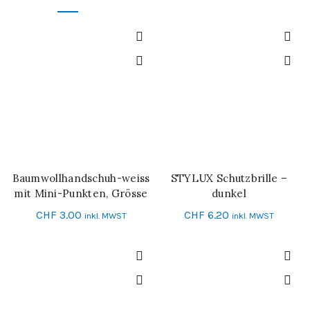
Baumwollhandschuh-weiss
STYLUX Schutzbrille –
IN DEN WARENKORB
IN DEN WARENKORB
mit Mini-Punkten, Grösse
dunkel
10
CHF
3.00
CHF
6.20
inkl. MWST
inkl. MWST