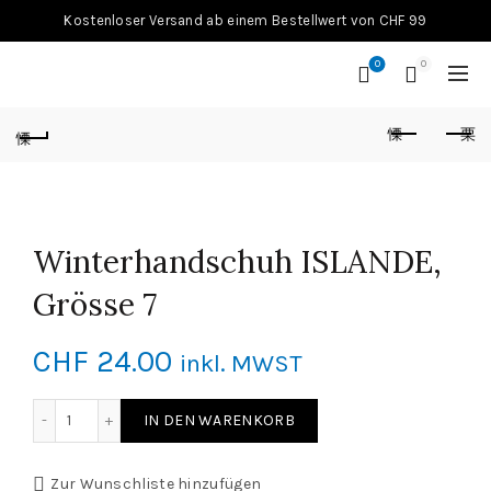
Kostenloser Versand ab einem Bestellwert von CHF 99
0
0
Winterhandschuh ISLANDE,
Grösse 7
CHF
24.00
inkl. MWST
Winterhandschuh ISLANDE, Grösse 7 Menge
IN DEN WARENKORB
Zur Wunschliste hinzufügen