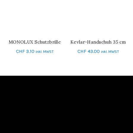
MONOLUX Schutzbrille
Kevlar-Handschuh 35 cm
IN DEN WARENKORB
IN DEN WARENKORB
CHF
3.10
CHF
43.00
inkl. MWST
inkl. MWST