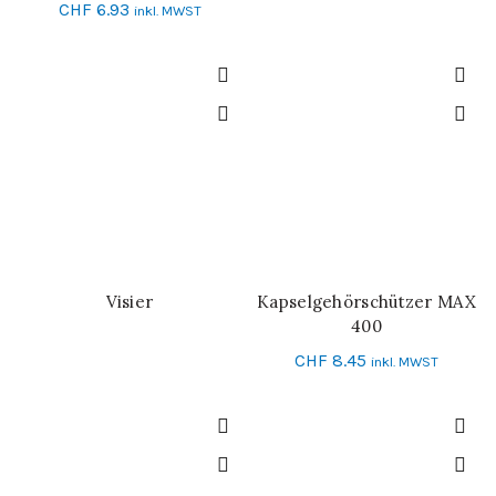
CHF
6.93
inkl. MWST
Visier
Kapselgehörschützer MAX
WEITERLESEN
IN DEN WARENKORB
400
CHF
8.45
inkl. MWST