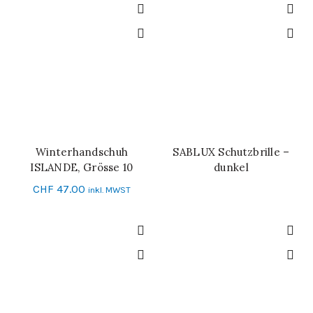
Winterhandschuh
SABLUX Schutzbrille –
IN DEN WARENKORB
WEITERLESEN
ISLANDE, Grösse 10
dunkel
CHF
47.00
inkl. MWST