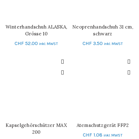
Winterhandschuh ALASKA,
Neoprenhandschuh 31 cm,
IN DEN WARENKORB
SCHNELL-EINKAUF
Grösse 10
schwarz
CHF
52.00
CHF
3.50
inkl. MWST
inkl. MWST
Kapselgehörschützer MAX
Atemschutzgerät FFP2
IN DEN WARENKORB
IN DEN WARENKORB
200
CHF
1.08
inkl. MWST