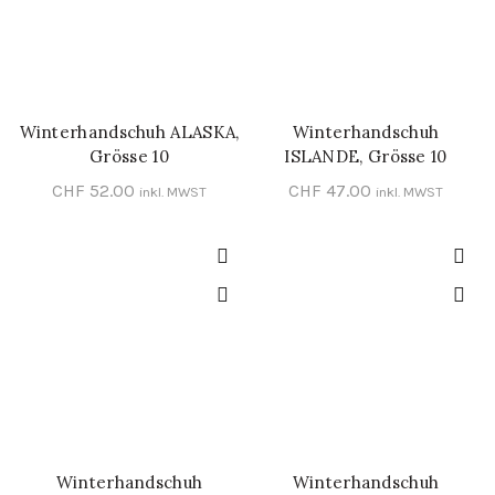
Winterhandschuh ALASKA,
Winterhandschuh
IN DEN WARENKORB
IN DEN WARENKORB
Grösse 10
ISLANDE, Grösse 10
CHF
52.00
CHF
47.00
inkl. MWST
inkl. MWST
Winterhandschuh
Winterhandschuh
IN DEN WARENKORB
IN DEN WARENKORB