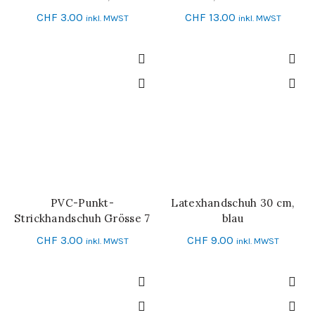
10
CHF
3.00
CHF
13.00
inkl. MWST
inkl. MWST
PVC-Punkt-
Latexhandschuh 30 cm,
IN DEN WARENKORB
SCHNELL-EINKAUF
Strickhandschuh Grösse 7
blau
CHF
3.00
CHF
9.00
inkl. MWST
inkl. MWST