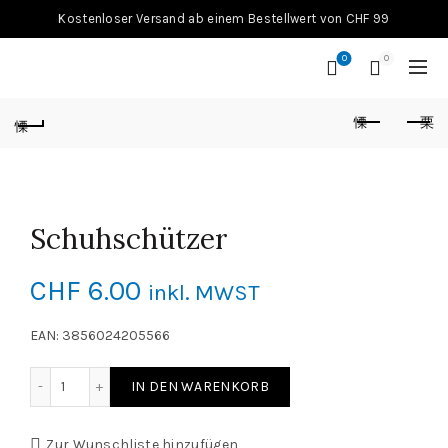
Kostenloser Versand ab einem Bestellwert von CHF 99
0
0
Schuhschützer
CHF
6.00
inkl. MWST
EAN: 3856024205566
Schuhschützer Menge
IN DEN WARENKORB
Zur Wunschliste hinzufügen