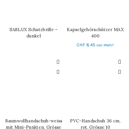
SABLUX Schutzbrille –
Kapselgehörschützer MAX
WEITERLESEN
IN DEN WARENKORB
dunkel
400
CHF
8.45
inkl. MWST
Baumwollhandschuh-weiss
PVC-Handschuh 36 cm,
IN DEN WARENKORB
IN DEN WARENKORB
mit Mini-Punkten, Grösse
rot, Grösse 10