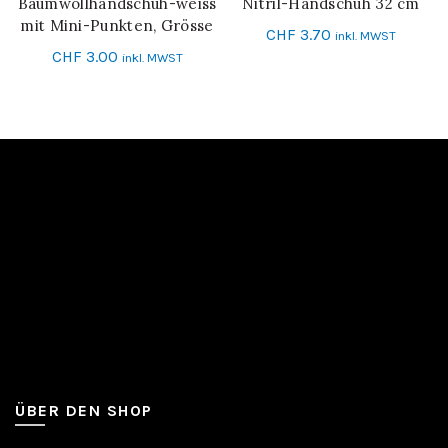
Baumwollhandschuh-weiss
Nitril-Handschuh 32 cm
IN DEN WARENKORB
SCHNELL-EINKAUF
mit Mini-Punkten, Grösse
CHF
3.70
inkl. MWST
10
CHF
3.00
inkl. MWST
ÜBER DEN SHOP