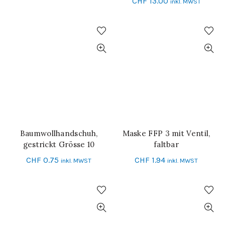
CHF
13.00
inkl. MWST
Baumwollhandschuh,
Maske FFP 3 mit Ventil,
IN DEN WARENKORB
IN DEN WARENKORB
gestrickt Grösse 10
faltbar
CHF
0.75
CHF
1.94
inkl. MWST
inkl. MWST