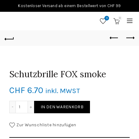
Kostenloser Versand ab einem Bestellwert von CHF 99
0
0
Schutzbrille FOX smoke
CHF
6.70
inkl. MWST
Schutzbrille FOX smoke Menge
IN DEN WARENKORB
Zur Wunschliste hinzufügen