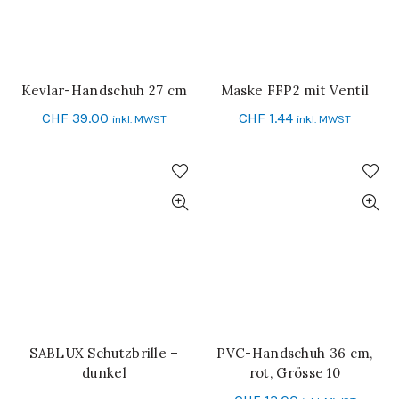
Kevlar-Handschuh 27 cm
Maske FFP2 mit Ventil
IN DEN WARENKORB
IN DEN WARENKORB
CHF
39.00
CHF
1.44
inkl. MWST
inkl. MWST
SABLUX Schutzbrille –
PVC-Handschuh 36 cm,
WEITERLESEN
IN DEN WARENKORB
dunkel
rot, Grösse 10