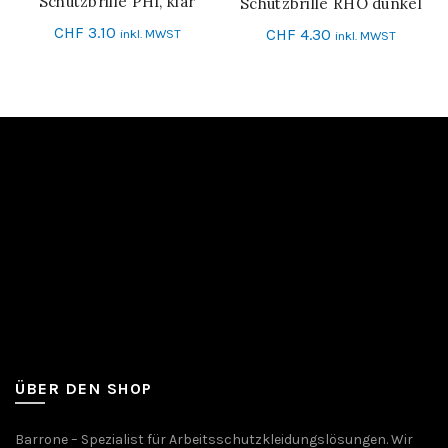
Schutzbrille PHI, klar
Schutzbrille RHO dunkel
IN DEN WARENKORB
IN DEN WARENKORB
CHF
3.10
CHF
4.30
inkl. MWST
inkl. MWST
ÜBER DEN SHOP
Barrone – Spezialist für Arbeitsschutzkleidungslösungen. Wir