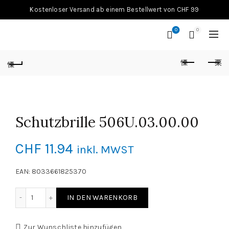
Kostenloser Versand ab einem Bestellwert von CHF 99
0
0
Schutzbrille 506U.03.00.00
CHF
11.94
inkl. MWST
EAN: 8033661825370
Schutzbrille 506U.03.00.00 Menge
IN DEN WARENKORB
Zur Wunschliste hinzufügen