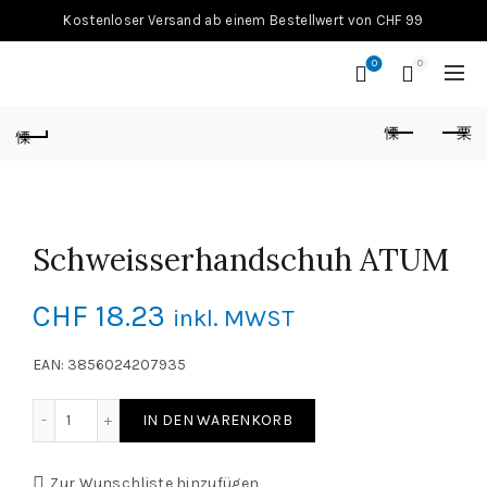
Kostenloser Versand ab einem Bestellwert von CHF 99
0
0
Schweisserhandschuh ATUM
CHF
18.23
inkl. MWST
EAN: 3856024207935
Schweisserhandschuh ATUM Menge
IN DEN WARENKORB
Zur Wunschliste hinzufügen