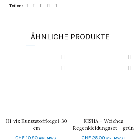
Teilen
ÄHNLICHE PRODUKTE
Hi-viz Kunststoffkegel-30
KISHA – Weiches
IN DEN WARENKORB
IN DEN WARENKORB
cm
Regenkleidungsset – grün
CHF
10.90
CHF
25.00
inkl. MWST
inkl. MWST