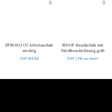
STRONG O2 Arbeitsschuh
SINOP Handschuh mit
IN DEN WARENKORB
SCHNELL-EINKAUF
niedrig
Nitrilbeschichtung gelb
Grösse 10
CHF
84.50
CHF
1.76
inkl. MWST