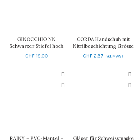
GINOCCHIO NN
CORDA Handschuh mit
IN DEN WARENKORB
SCHNELL-EINKAUF
Schwarzer Stiefel hoch
Nitrilbeschichtung Grösse
10
CHF
19.00
CHF
2.87
inkl. MWST
RAINY – PVC-Mantel –
Gläser für Schweissmaske
IN DEN WARENKORB
IN DEN WARENKORB