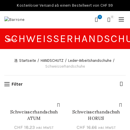
Kostenloser Versand ab einem Bestellwert von CHF 99
0
0
SCHWEISSERHANDSCH
Startseite
HANDSCHUTZ
Leder-Arbeitshandschuhe
Schweisserhandschuhe
Filter
Schweisserhandschuh
Schweisserhandschuh
IN DEN WARENKORB
IN DEN WARENKORB
ATUM
HORUS
CHF
18.23
CHF
16.66
inkl. MWST
inkl. MWST