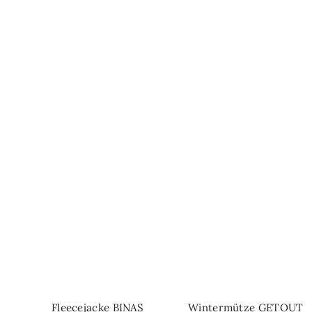
Fleecejacke BINAS
Wintermütze GETOUT
IN DEN WARENKORB
SCHNELL-EINKAUF