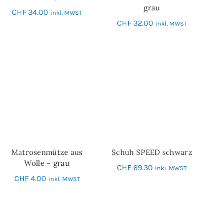
grau
CHF
34.00
inkl. MWST
CHF
32.00
inkl. MWST
Matrosenmütze aus
Schuh SPEED schwarz
IN DEN WARENKORB
SCHNELL-EINKAUF
Wolle – grau
CHF
69.30
inkl. MWST
CHF
4.00
inkl. MWST