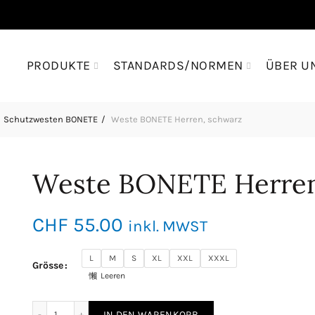
PRODUKTE
STANDARDS/NORMEN
ÜBER U
Schutzwesten BONETE
Weste BONETE Herren, schwarz
Weste BONETE Herren
CHF
55.00
inkl. MWST
L
M
S
XL
XXL
XXXL
Grösse
Leeren
Weste BONETE Herren, schwarz Menge
IN DEN WARENKORB