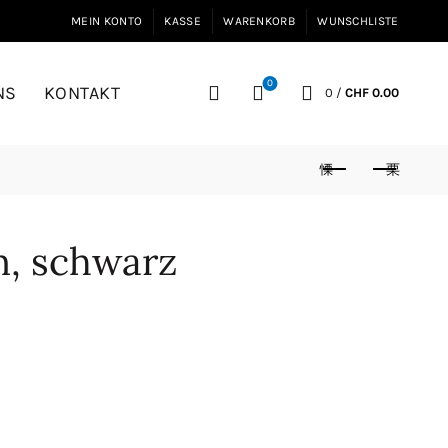
MEIN KONTO
KASSE
WARENKORB
WUNSCHLISTE
0
NS
KONTAKT
0
/
CHF
0.00
, schwarz