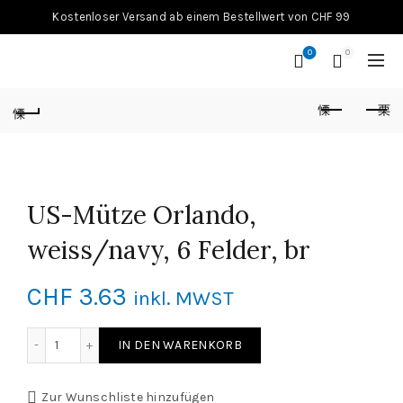
Kostenloser Versand ab einem Bestellwert von CHF 99
0
0
US-Mütze Orlando,
weiss/navy, 6 Felder, br
CHF
3.63
inkl. MWST
US-Mütze Orlando, weiss/navy, 6 Felder, br Menge
IN DEN WARENKORB
Zur Wunschliste hinzufügen