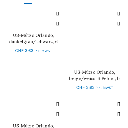
US-Mütze Orlando,
IN DEN WARENKORB
dunkelgrau/schwarz, 6
Felder
CHF
3.63
inkl. MWST
US-Mütze Orlando,
IN DEN WARENKORB
beige/weiss, 6 Felder, b
CHF
3.63
inkl. MWST
US-Mütze Orlando,
IN DEN WARENKORB