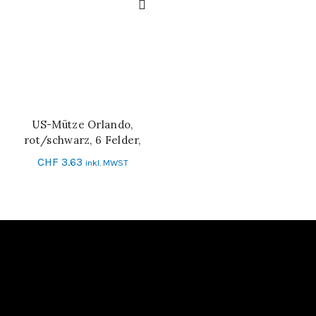
US-Mütze Orlando,
IN DEN WARENKORB
rot/schwarz, 6 Felder,
Messingverschluss
CHF
3.63
inkl. MWST