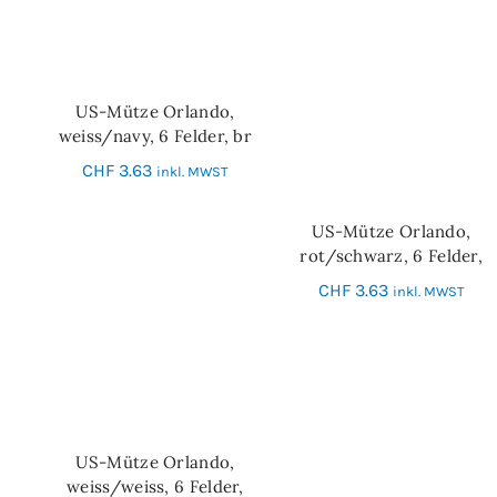
US-Mütze Orlando,
IN DEN WARENKORB
weiss/navy, 6 Felder, br
CHF
3.63
inkl. MWST
US-Mütze Orlando,
IN DEN WARENKORB
rot/schwarz, 6 Felder,
Messingverschluss
CHF
3.63
inkl. MWST
US-Mütze Orlando,
IN DEN WARENKORB
weiss/weiss, 6 Felder,