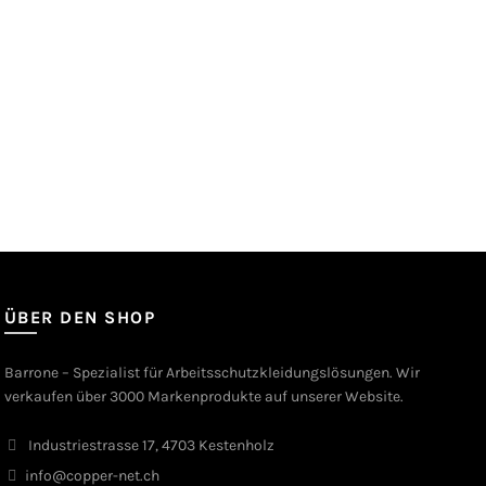
ÜBER DEN SHOP
Barrone – Spezialist für Arbeitsschutzkleidungslösungen. Wir
verkaufen über 3000 Markenprodukte auf unserer Website.
Industriestrasse 17, 4703 Kestenholz
info@copper-net.ch