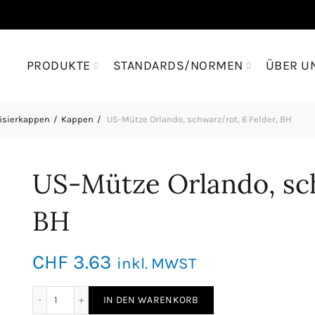
PRODUKTE
STANDARDS/NORMEN
ÜBER U
isierkappen
Kappen
US-Mütze Orlando, schwarz/rot, 6 Felder, BH
US-Mütze Orlando, sch
BH
CHF
3.63
inkl. MWST
US-Mütze Orlando, schwarz/rot, 6 Felder, BH Menge
IN DEN WARENKORB