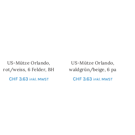
US-Mütze Orlando,
US-Mütze Orlando,
IN DEN WARENKORB
IN DEN WARENKORB
rot/weiss, 6 Felder, BH
waldgrün/beige, 6 pa
CHF
3.63
CHF
3.63
inkl. MWST
inkl. MWST