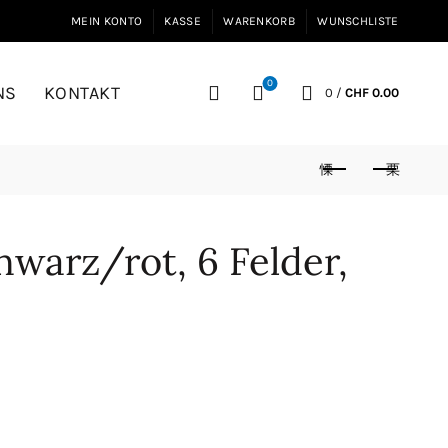
MEIN KONTO
KASSE
WARENKORB
WUNSCHLISTE
0
NS
KONTAKT
0
/
CHF
0.00
warz/rot, 6 Felder,