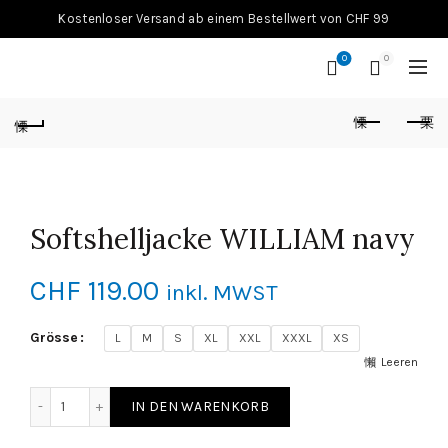
Kostenloser Versand ab einem Bestellwert von CHF 99
0
0
Softshelljacke WILLIAM navy
CHF
119.00
inkl. MWST
Grösse
L
M
S
XL
XXL
XXXL
XS
Leeren
Softshelljacke WILLIAM navy Menge
IN DEN WARENKORB