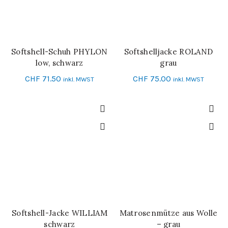
Softshell-Schuh PHYLON
Softshelljacke ROLAND
SCHNELL-EINKAUF
SCHNELL-EINKAUF
low, schwarz
grau
CHF
71.50
CHF
75.00
inkl. MWST
inkl. MWST
Softshell-Jacke WILLIAM
Matrosenmütze aus Wolle
IN DEN WARENKORB
SCHNELL-EINKAUF
schwarz
– grau