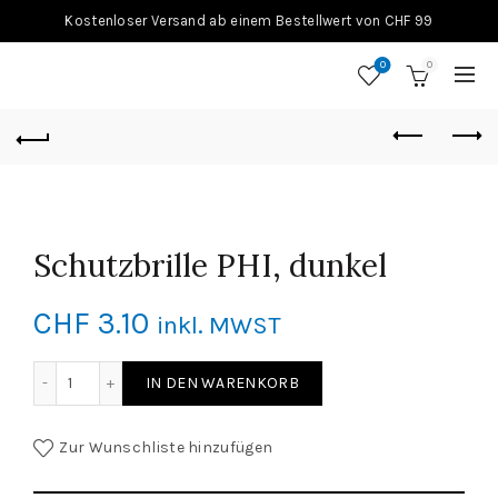
Kostenloser Versand ab einem Bestellwert von CHF 99
0
0
Schutzbrille PHI, dunkel
CHF
3.10
inkl. MWST
Schutzbrille PHI, dunkel Menge
IN DEN WARENKORB
Zur Wunschliste hinzufügen