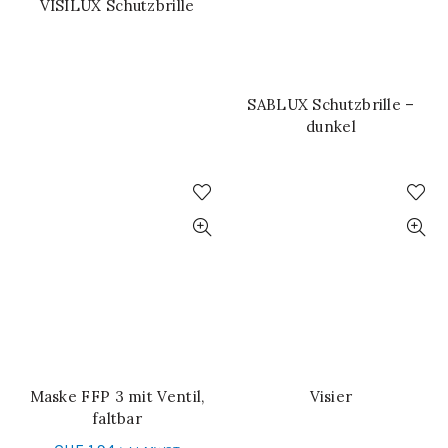
VISILUX Schutzbrille
WEITERLESEN
SABLUX Schutzbrille –
WEITERLESEN
dunkel
Maske FFP 3 mit Ventil,
Visier
IN DEN WARENKORB
WEITERLESEN
faltbar