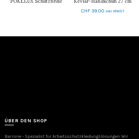
POKELUX Schutzbrille
Kevlar-Handschuh 27 cm
WEITERLESEN
IN DEN WARENKORB
CHF
39.00
inkl. MWST
ÜBER DEN SHOP
Barrone – Spezialist für Arbeitsschutzkleidungslösungen. Wir