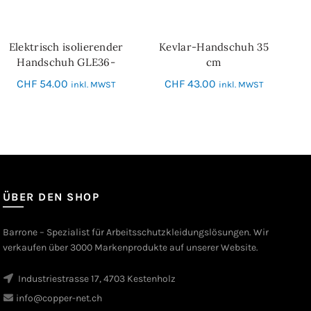
Elektrisch isolierender
Kevlar-Handschuh 35
IN DEN WARENKORB
SCHNELL-EINKAUF
Handschuh GLE36-
cm
00_CLASS 00
CHF
54.00
CHF
43.00
inkl. MWST
inkl. MWST
ÜBER DEN SHOP
Barrone – Spezialist für Arbeitsschutzkleidungslösungen. Wir
verkaufen über 3000 Markenprodukte auf unserer Website.
Industriestrasse 17, 4703 Kestenholz
info@copper-net.ch