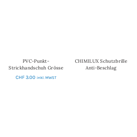
PVC-Punkt-
CHIMILUX Schutzbrille
IN DEN WARENKORB
WEITERLESEN
Strickhandschuh Grösse
Anti-Beschlag
7
CHF
3.00
inkl. MWST