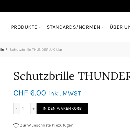
PRODUKTE
STANDARDS/NORMEN
ÜBER U
lle
Schutzbrille THUNDERLUX klar
Schutzbrille THUNDER
CHF
6.00
inkl. MWST
Schutzbrille THUNDERLUX klar Menge
IN DEN WARENKORB
Zur Wunschliste hinzufügen