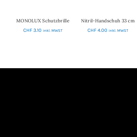
MONOLUX Schutzbrille
Nitril-Handschuh 33 cm
IN DEN WARENKORB
SCHNELL-EINKAUF
CHF
3.10
CHF
4.00
inkl. MWST
inkl. MWST