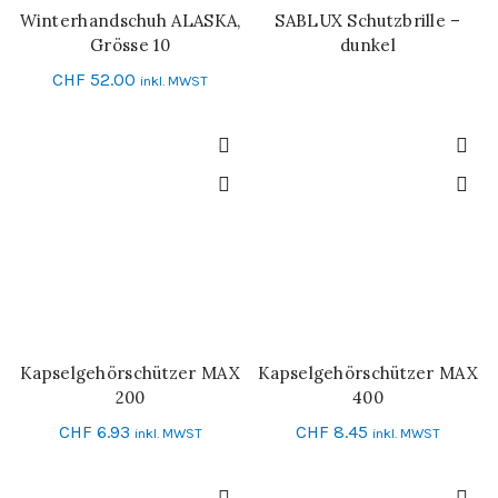
Winterhandschuh ALASKA,
SABLUX Schutzbrille –
IN DEN WARENKORB
WEITERLESEN
Grösse 10
dunkel
CHF
52.00
inkl. MWST
Kapselgehörschützer MAX
Kapselgehörschützer MAX
IN DEN WARENKORB
IN DEN WARENKORB
200
400
CHF
6.93
CHF
8.45
inkl. MWST
inkl. MWST