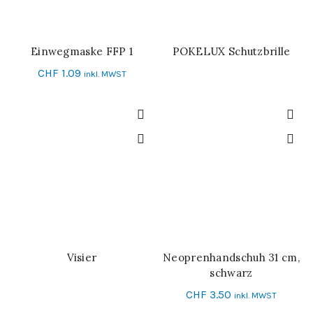
Einwegmaske FFP 1
POKELUX Schutzbrille
IN DEN WARENKORB
WEITERLESEN
CHF
1.09
inkl. MWST
Visier
Neoprenhandschuh 31 cm,
WEITERLESEN
SCHNELL-EINKAUF
schwarz
CHF
3.50
inkl. MWST