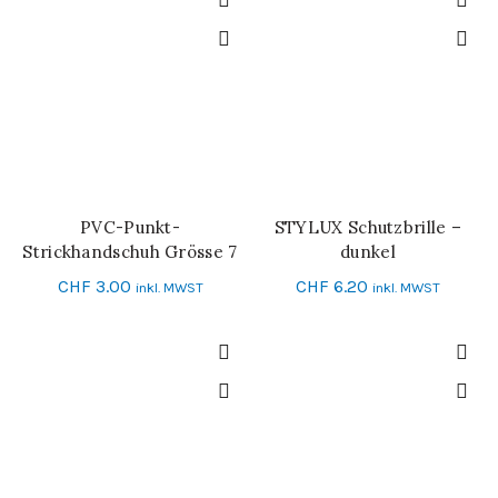
PVC-Punkt-
STYLUX Schutzbrille –
IN DEN WARENKORB
IN DEN WARENKORB
Strickhandschuh Grösse 7
dunkel
CHF
3.00
CHF
6.20
inkl. MWST
inkl. MWST