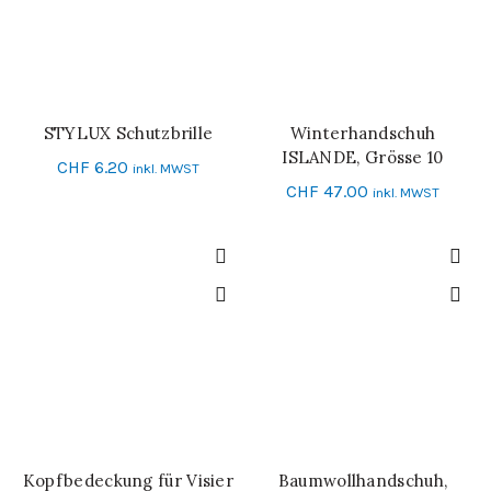
STYLUX Schutzbrille
Winterhandschuh
IN DEN WARENKORB
IN DEN WARENKORB
ISLANDE, Grösse 10
CHF
6.20
inkl. MWST
CHF
47.00
inkl. MWST
Kopfbedeckung für Visier
Baumwollhandschuh,
WEITERLESEN
IN DEN WARENKORB