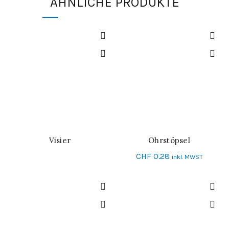
ÄHNLICHE PRODUKTE
Visier
Ohrstöpsel
WEITERLESEN
IN DEN WARENKORB
CHF
0.28
inkl. MWST