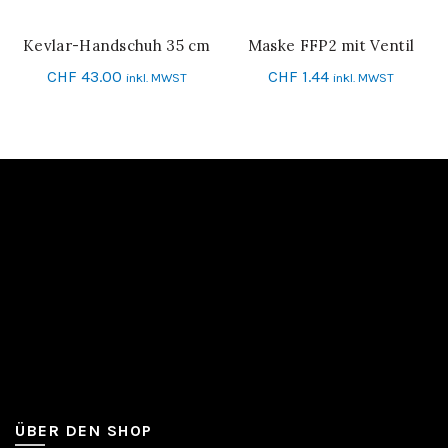
Kevlar-Handschuh 35 cm
Maske FFP2 mit Ventil
IN DEN WARENKORB
IN DEN WARENKORB
CHF
43.00
CHF
1.44
inkl. MWST
inkl. MWST
ÜBER DEN SHOP