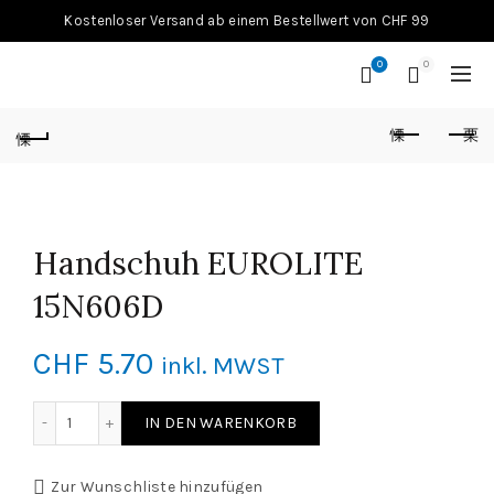
Kostenloser Versand ab einem Bestellwert von CHF 99
0
0
Handschuh EUROLITE
15N606D
CHF
5.70
inkl. MWST
Handschuh EUROLITE 15N606D Menge
IN DEN WARENKORB
Zur Wunschliste hinzufügen