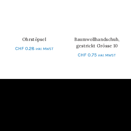
Ohrstöpsel
Baumwollhandschuh,
IN DEN WARENKORB
IN DEN WARENKORB
gestrickt Grösse 10
CHF
0.28
inkl. MWST
CHF
0.75
inkl. MWST