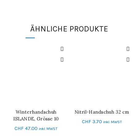
ÄHNLICHE PRODUKTE
Winterhandschuh
Nitril-Handschuh 32 cm
IN DEN WARENKORB
SCHNELL-EINKAUF
ISLANDE, Grösse 10
CHF
3.70
inkl. MWST
CHF
47.00
inkl. MWST