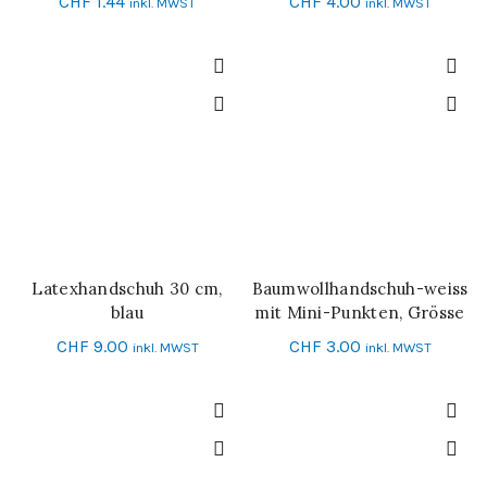
CHF
1.44
CHF
4.00
inkl. MWST
inkl. MWST
Latexhandschuh 30 cm,
Baumwollhandschuh-weiss
IN DEN WARENKORB
SCHNELL-EINKAUF
blau
mit Mini-Punkten, Grösse
10
CHF
9.00
CHF
3.00
inkl. MWST
inkl. MWST