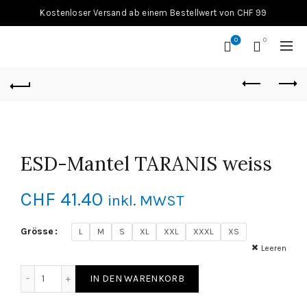
Kostenloser Versand ab einem Bestellwert von CHF 99
0
0
ESD-Mantel TARANIS weiss
CHF
41.40
inkl. MWST
Grösse
L
M
S
XL
XXL
XXXL
XS
Leeren
ESD-Mantel TARANIS weiss Menge
IN DEN WARENKORB