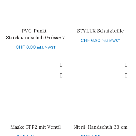
PVC-Punkt-
STYLUX Schutzbrille
IN DEN WARENKORB
IN DEN WARENKORB
Strickhandschuh Grösse 7
CHF
6.20
inkl. MWST
CHF
3.00
inkl. MWST
Maske FFP2 mit Ventil
Nitril-Handschuh 33 cm
IN DEN WARENKORB
SCHNELL-EINKAUF