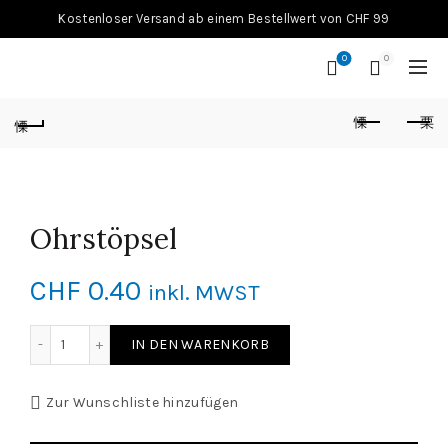
Kostenloser Versand ab einem Bestellwert von CHF 99
0
0
Ohrstöpsel
CHF
0.40
inkl. MWST
Ohrstöpsel Menge
IN DEN WARENKORB
Zur Wunschliste hinzufügen