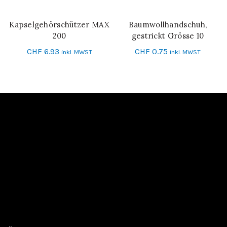
Kapselgehörschützer MAX
Baumwollhandschuh,
IN DEN WARENKORB
IN DEN WARENKORB
200
gestrickt Grösse 10
CHF
6.93
CHF
0.75
inkl. MWST
inkl. MWST