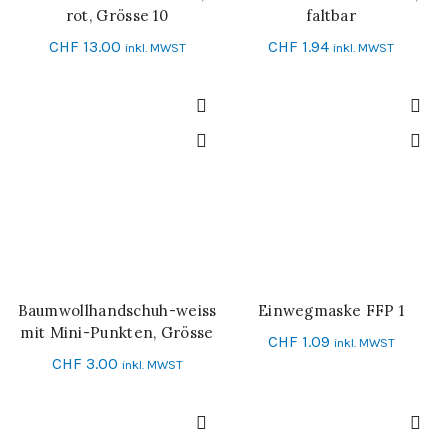
rot, Grösse 10
faltbar
CHF
13.00
CHF
1.94
inkl. MWST
inkl. MWST
Baumwollhandschuh-weiss
Einwegmaske FFP 1
IN DEN WARENKORB
IN DEN WARENKORB
mit Mini-Punkten, Grösse
CHF
1.09
inkl. MWST
10
CHF
3.00
inkl. MWST