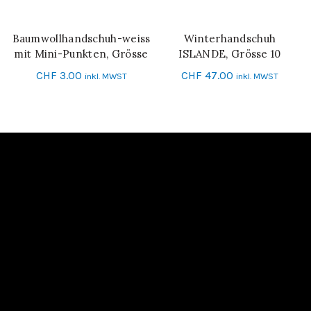
Baumwollhandschuh-weiss
Winterhandschuh
IN DEN WARENKORB
IN DEN WARENKORB
mit Mini-Punkten, Grösse
ISLANDE, Grösse 10
10
CHF
3.00
CHF
47.00
inkl. MWST
inkl. MWST