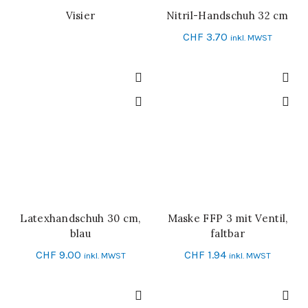
Visier
Nitril-Handschuh 32 cm
WEITERLESEN
SCHNELL-EINKAUF
CHF
3.70
inkl. MWST
Latexhandschuh 30 cm,
Maske FFP 3 mit Ventil,
IN DEN WARENKORB
SCHNELL-EINKAUF
blau
faltbar
CHF
9.00
CHF
1.94
inkl. MWST
inkl. MWST