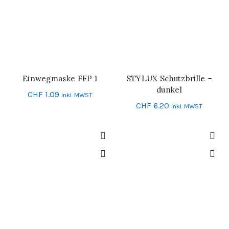
Einwegmaske FFP 1
STYLUX Schutzbrille –
IN DEN WARENKORB
IN DEN WARENKORB
dunkel
CHF
1.09
inkl. MWST
CHF
6.20
inkl. MWST