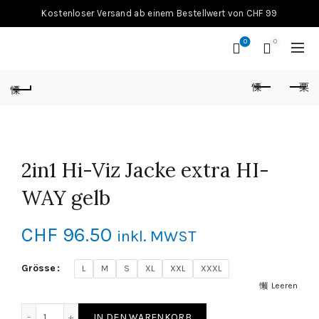
Kostenloser Versand ab einem Bestellwert von CHF 99
0
0
2in1 Hi-Viz Jacke extra HI-
WAY gelb
CHF
96.50
inkl. MWST
Grösse
L
M
S
XL
XXL
XXXL
Leeren
2in1 Hi-Viz Jacke extra HI-WAY gelb Menge
IN DEN WARENKORB