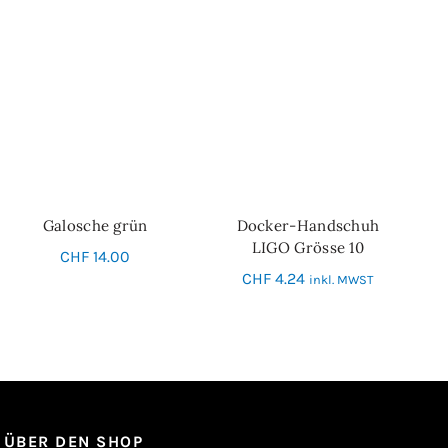
Galosche grün
Docker-Handschuh
IN DEN WARENKORB
SCHNELL-EINKAUF
LIGO Grösse 10
CHF
14.00
CHF
4.24
inkl. MWST
ÜBER DEN SHOP