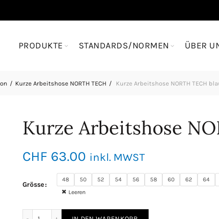
PRODUKTE
STANDARDS/NORMEN
ÜBER U
ion
Kurze Arbeitshose NORTH TECH
Kurze Arbeitshose NORTH TECH bla
Kurze Arbeitshose N
CHF
63.00
inkl. MWST
48
50
52
54
56
58
60
62
64
Grösse
Leeren
Kurze Arbeitshose NORTH TECH blau Menge
IN DEN WARENKORB