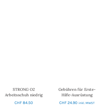
STRONG O2
Gebühren für Erste-
IN DEN WARENKORB
SCHNELL-EINKAUF
Arbeitsschuh niedrig
Hilfe-Ausrüstung
CHF
84.50
CHF
24.90
inkl. MWST