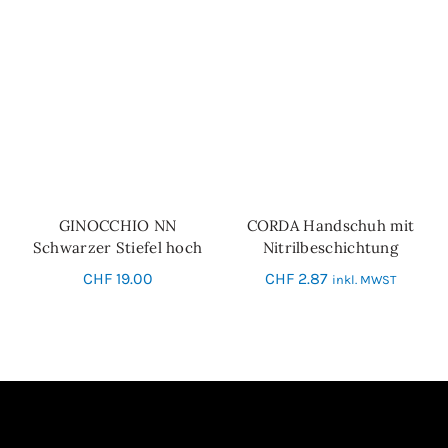
GINOCCHIO NN
CORDA Handschuh mit
IN DEN WARENKORB
SCHNELL-EINKAUF
Schwarzer Stiefel hoch
Nitrilbeschichtung
Grösse 10
CHF
19.00
CHF
2.87
inkl. MWST