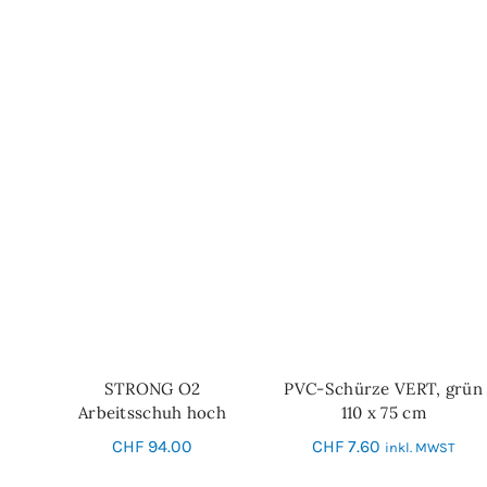
STRONG O2
PVC-Schürze VERT, grün
IN DEN WARENKORB
SCHNELL-EINKAUF
Arbeitsschuh hoch
110 x 75 cm
CHF
94.00
CHF
7.60
inkl. MWST