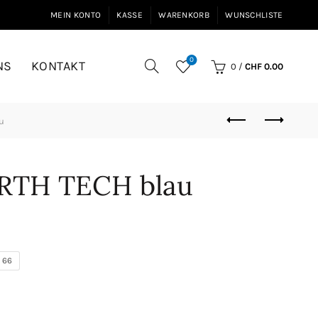
MEIN KONTO
KASSE
WARENKORB
WUNSCHLISTE
0
NS
KONTAKT
0
/
CHF
0.00
u
ORTH TECH blau
66