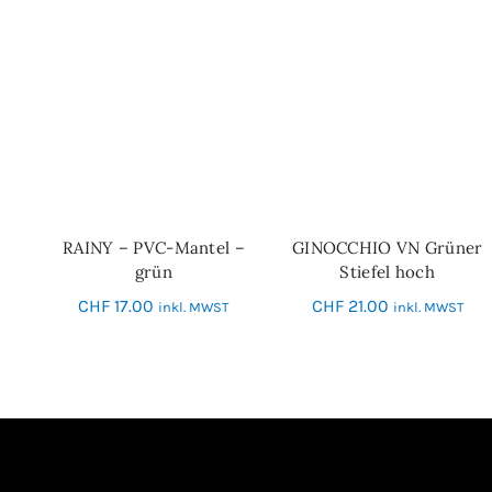
RAINY – PVC-Mantel –
GINOCCHIO VN Grüner
IN DEN WARENKORB
SCHNELL-EINKAUF
grün
Stiefel hoch
CHF
17.00
CHF
21.00
inkl. MWST
inkl. MWST