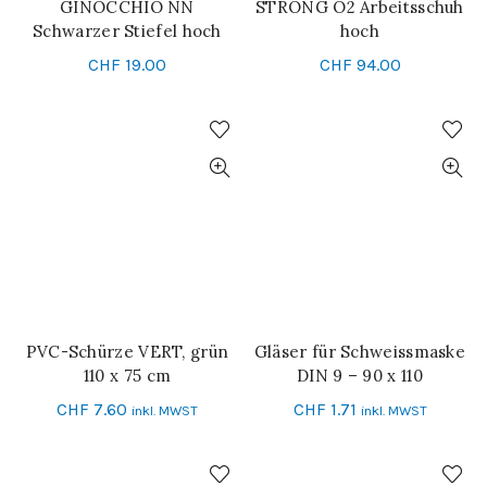
GINOCCHIO NN
STRONG O2 Arbeitsschuh
SCHNELL-EINKAUF
SCHNELL-EINKAUF
Schwarzer Stiefel hoch
hoch
CHF
19.00
CHF
94.00
PVC-Schürze VERT, grün
Gläser für Schweissmaske
IN DEN WARENKORB
IN DEN WARENKORB
110 x 75 cm
DIN 9 – 90 x 110
CHF
7.60
CHF
1.71
inkl. MWST
inkl. MWST