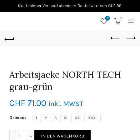
Kostenloser Versand ab einem Bestellwert von CHF 99
0
0
Arbeitsjacke NORTH TECH
grau-grün
CHF
71.00
inkl. MWST
Grösse
L
M
S
XL
XXL
XXXL
Arbeitsjacke NORTH TECH grau-grün Menge
IN DEN WARENKORB