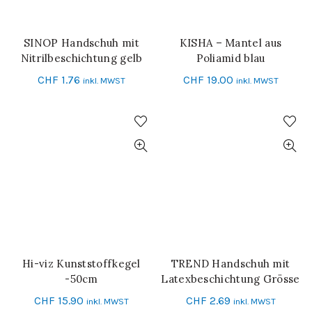
SINOP Handschuh mit
KISHA – Mantel aus
IN DEN WARENKORB
IN DEN WARENKORB
Nitrilbeschichtung gelb
Poliamid blau
Grösse 10
CHF
1.76
CHF
19.00
inkl. MWST
inkl. MWST
Hi-viz Kunststoffkegel
TREND Handschuh mit
IN DEN WARENKORB
IN DEN WARENKORB
-50cm
Latexbeschichtung Grösse
10
CHF
15.90
CHF
2.69
inkl. MWST
inkl. MWST