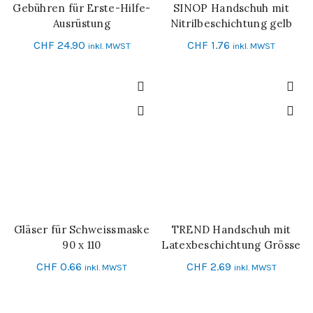
Gebühren für Erste-Hilfe-
SINOP Handschuh mit
IN DEN WARENKORB
IN DEN WARENKORB
Ausrüstung
Nitrilbeschichtung gelb
Grösse 10
CHF
24.90
CHF
1.76
inkl. MWST
inkl. MWST
Gläser für Schweissmaske
TREND Handschuh mit
IN DEN WARENKORB
IN DEN WARENKORB
90 x 110
Latexbeschichtung Grösse
10
CHF
0.66
CHF
2.69
inkl. MWST
inkl. MWST