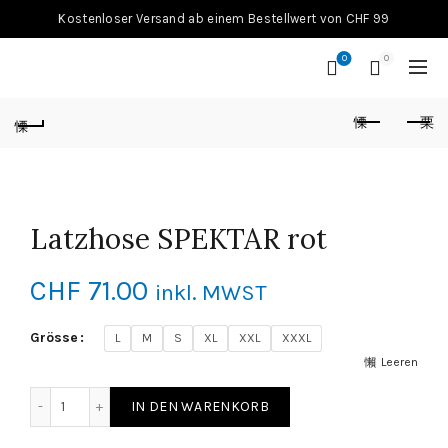
Kostenloser Versand ab einem Bestellwert von CHF 99
0
0
Latzhose SPEKTAR rot
CHF
71.00
inkl. MWST
Grösse
L
M
S
XL
XXL
XXXL
Leeren
Latzhose SPEKTAR rot Menge
IN DEN WARENKORB