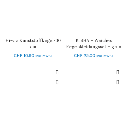
Hi-viz Kunststoffkegel-30
KISHA – Weiches
IN DEN WARENKORB
IN DEN WARENKORB
cm
Regenkleidungsset – grün
CHF
10.90
CHF
25.00
inkl. MWST
inkl. MWST