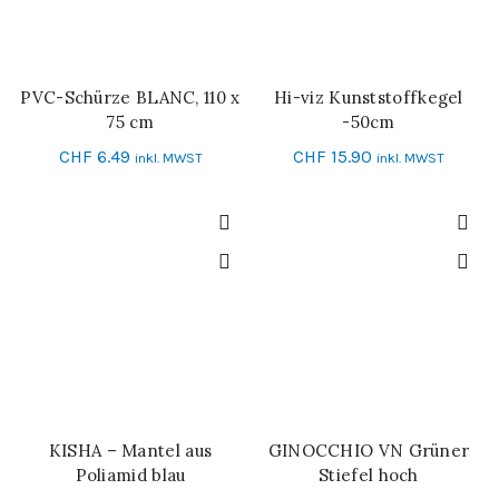
PVC-Schürze BLANC, 110 x
Hi-viz Kunststoffkegel
IN DEN WARENKORB
IN DEN WARENKORB
75 cm
-50cm
CHF
6.49
CHF
15.90
inkl. MWST
inkl. MWST
KISHA – Mantel aus
GINOCCHIO VN Grüner
IN DEN WARENKORB
SCHNELL-EINKAUF
Poliamid blau
Stiefel hoch