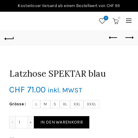
Kostenloser Versand ab einem Bestellwert von CHF 99
0
0
Latzhose SPEKTAR blau
CHF
71.00
inkl. MWST
Grösse
L
M
S
XL
XXL
XXXL
Latzhose SPEKTAR blau Menge
IN DEN WARENKORB