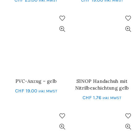
inkl. MWST
inkl. MWST
PVC-Anzug – gelb
SINOP Handschuh mit
IN DEN WARENKORB
IN DEN WARENKORB
Nitrilbeschichtung gelb
CHF
19.00
inkl. MWST
Grösse 10
CHF
1.76
inkl. MWST