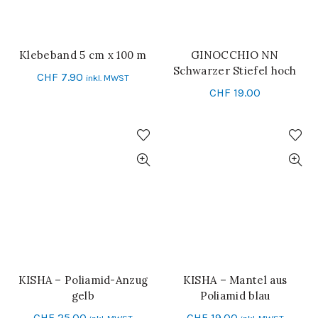
Klebeband 5 cm x 100 m
GINOCCHIO NN
IN DEN WARENKORB
SCHNELL-EINKAUF
Schwarzer Stiefel hoch
CHF
7.90
inkl. MWST
CHF
19.00
KISHA – Poliamid-Anzug
KISHA – Mantel aus
IN DEN WARENKORB
IN DEN WARENKORB
gelb
Poliamid blau
CHF
25.00
CHF
19.00