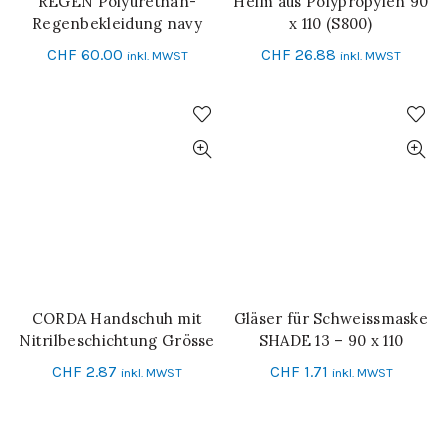
REGEN Polyurethan-
Helm aus Polypropylen 90
IN DEN WARENKORB
IN DEN WARENKORB
Regenbekleidung navy
x 110 (S800)
CHF
60.00
CHF
26.88
inkl. MWST
inkl. MWST
CORDA Handschuh mit
Gläser für Schweissmaske
IN DEN WARENKORB
IN DEN WARENKORB
Nitrilbeschichtung Grösse
SHADE 13 – 90 x 110
10
CHF
2.87
CHF
1.71
inkl. MWST
inkl. MWST