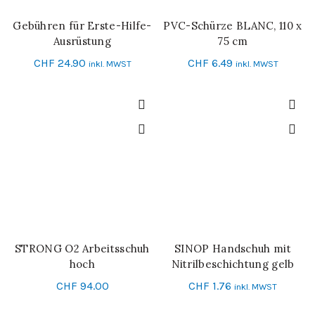
Gebühren für Erste-Hilfe-
PVC-Schürze BLANC, 110 x
IN DEN WARENKORB
IN DEN WARENKORB
Ausrüstung
75 cm
CHF
24.90
CHF
6.49
inkl. MWST
inkl. MWST
STRONG O2 Arbeitsschuh
SINOP Handschuh mit
IN DEN WARENKORB
SCHNELL-EINKAUF
hoch
Nitrilbeschichtung gelb
Grösse 10
CHF
94.00
CHF
1.76
inkl. MWST