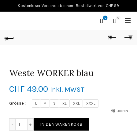
Kostenloser Versand ab einem Bestellwert von CHF 99
0
0
Weste WORKER blau
CHF
49.00
inkl. MWST
Grösse
L
M
S
XL
XXL
XXXL
Leeren
Weste WORKER blau Menge
IN DEN WARENKORB