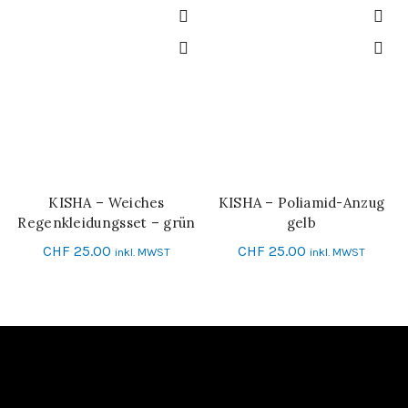
KISHA – Weiches
KISHA – Poliamid-Anzug
IN DEN WARENKORB
IN DEN WARENKORB
Regenkleidungsset – grün
gelb
CHF
25.00
CHF
25.00
inkl. MWST
inkl. MWST