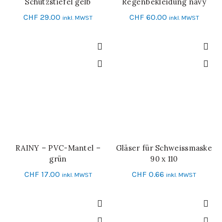
Schutzstiefel gelb
Regenbekleidung navy
CHF
29.00
CHF
60.00
inkl. MWST
inkl. MWST
RAINY – PVC-Mantel –
Gläser für Schweissmaske
IN DEN WARENKORB
IN DEN WARENKORB
grün
90 x 110
CHF
17.00
CHF
0.66
inkl. MWST
inkl. MWST