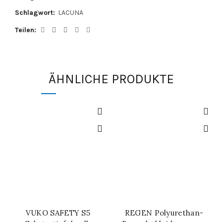
Schlagwort:
LACUNA
Teilen
ÄHNLICHE PRODUKTE
VUKO SAFETY S5
REGEN Polyurethan-
IN DEN WARENKORB
SCHNELL-EINKAUF