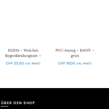
KISHA – Weiches
PVC-Anzug – RAINY –
IN DEN WARENKORB
IN DEN WARENKORB
Regenkleidungsset –
grün
grün
CHF
25.00
CHF
19.00
inkl. MWST
inkl. MWST
ÜBER DEN SHOP