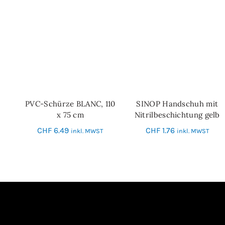
PVC-Schürze BLANC, 110
SINOP Handschuh mit
IN DEN WARENKORB
IN DEN WARENKORB
x 75 cm
Nitrilbeschichtung gelb
Grösse 10
CHF
6.49
CHF
1.76
inkl. MWST
inkl. MWST