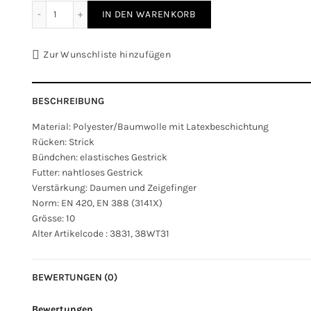
TREND Handschuh mit Latexbeschichtung Grösse 10 Men
IN DEN WARENKORB
Zur Wunschliste hinzufügen
BESCHREIBUNG
Material: Polyester/Baumwolle mit Latexbeschichtung
Rücken: Strick
Bündchen: elastisches Gestrick
Futter: nahtloses Gestrick
Verstärkung: Daumen und Zeigefinger
Norm: EN 420, EN 388 (3141X)
Grösse: 10
Alter Artikelcode : 3831, 38WT31
BEWERTUNGEN (0)
Bewertungen