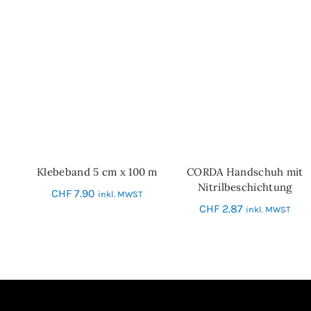
Klebeband 5 cm x 100 m
CORDA Handschuh mit
IN DEN WARENKORB
IN DEN WARENKORB
Nitrilbeschichtung
CHF
7.90
inkl. MWST
Grösse 10
CHF
2.87
inkl. MWST