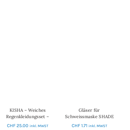
KISHA – Weiches
Gläser für
IN DEN WARENKORB
IN DEN WARENKORB
Regenkleidungsset –
Schweissmaske SHADE
grün
10 – 90 x 110
CHF
25.00
CHF
1.71
inkl. MWST
inkl. MWST