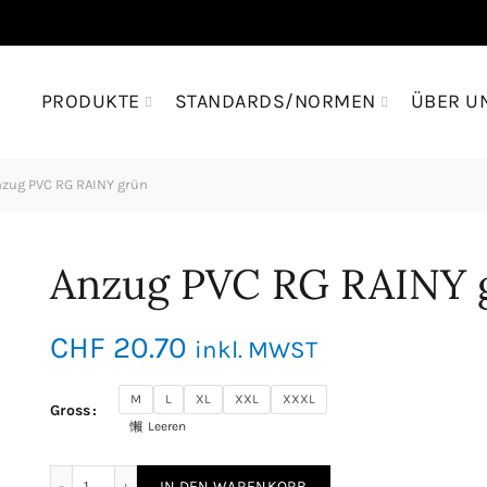
PRODUKTE
STANDARDS/NORMEN
ÜBER U
zug PVC RG RAINY grün
Anzug PVC RG RAINY 
CHF
20.70
inkl. MWST
M
L
XL
XXL
XXXL
Gross
Leeren
Anzug PVC RG RAINY grün Menge
IN DEN WARENKORB