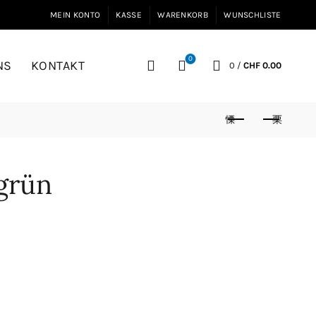
MEIN KONTO
KASSE
WARENKORB
WUNSCHLISTE
0
NS
KONTAKT
0
/
CHF
0.00
grün