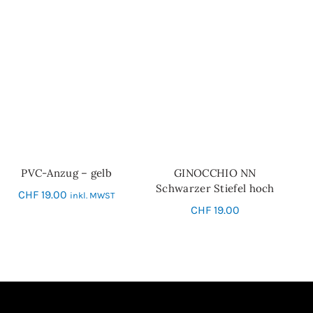
PVC-Anzug – gelb
GINOCCHIO NN
IN DEN WARENKORB
SCHNELL-EINKAUF
Schwarzer Stiefel hoch
CHF
19.00
inkl. MWST
CHF
19.00