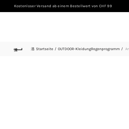
Kostenloser Versand ab einem Bestellwert von CHF 99
Startseite
OUTDOOR-KleidungRegenprogramm
An