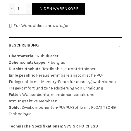
Sicherheitsschuh hoch LEON S7S SR FO CI ESD Menge
IN DEN WARENKORB
Zur Wunschliste hinzufügen
BESCHREIBUNG
Obermaterial:
Nubukleder
Zehenschutzkappe:
Fiberglas
Durchtrittschutz:
Textilsohle, durchtrittsicher
Einlegesohle:
Herausnehmbare anatomische PU-
Einlegesohle mit Memory-Foam für aussergewöhnlichen
Tragekomfort und zur Reduzierung von Ermüdung
Futter:
Wasserdichte, mehrdimensionale und
atmungsaktive Membran
Sohle:
Zweikomponenten-PU/PU-Sohle mit FLOAT TECH®
Technologie
Technische Spezifikationen:
S7S SR FO CI ESD