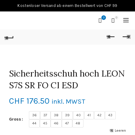
Kostenloser Versand ab einem Bestellwert von CHF 99
0
0
Sicherheitsschuh hoch LEON
S7S SR FO CI ESD
CHF
176.50
inkl. MWST
36
37
38
39
40
41
42
43
Gross
44
45
46
47
48
Leeren