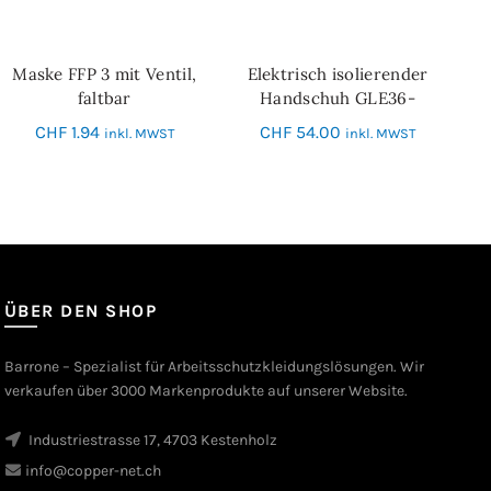
Maske FFP 3 mit Ventil,
Elektrisch isolierender
IN DEN WARENKORB
SCHNELL-EINKAUF
faltbar
Handschuh GLE36-
00_CLASS 00
CHF
1.94
CHF
54.00
inkl. MWST
inkl. MWST
ÜBER DEN SHOP
Barrone – Spezialist für Arbeitsschutzkleidungslösungen. Wir
verkaufen über 3000 Markenprodukte auf unserer Website.
Industriestrasse 17, 4703 Kestenholz
info@copper-net.ch