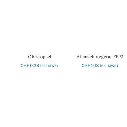
Ohrstöpsel
Atemschutzgerät FFP2
IN DEN WARENKORB
IN DEN WARENKORB
CHF
0.28
CHF
1.08
inkl. MWST
inkl. MWST