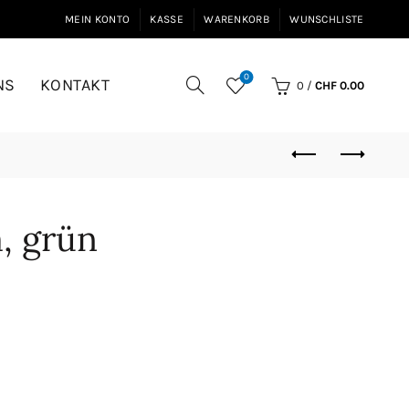
MEIN KONTO
KASSE
WARENKORB
WUNSCHLISTE
0
NS
KONTAKT
0
/
CHF
0.00
, grün