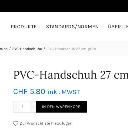
PRODUKTE
STANDARDS/NORMEN
ÜBER U
huhe
PVC-Handschuhe
PVC-Handschuh 27 cm, grün
PVC-Handschuh 27 cm
CHF
5.80
inkl. MWST
PVC-Handschuh 27 cm, grün Menge
IN DEN WARENKORB
Zur Wunschliste hinzufügen