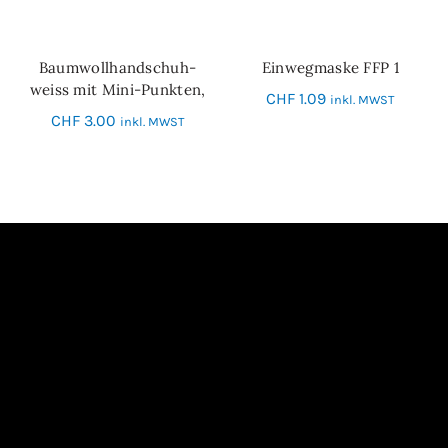
Baumwollhandschuh-
Einwegmaske FFP 1
IN DEN WARENKORB
IN DEN WARENKORB
weiss mit Mini-Punkten,
CHF
1.09
inkl. MWST
Grösse 10
CHF
3.00
inkl. MWST