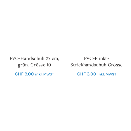
PVC-Handschuh 27 cm,
PVC-Punkt-
IN DEN WARENKORB
IN DEN WARENKORB
grün, Grösse 10
Strickhandschuh Grösse
7
CHF
9.00
CHF
3.00
inkl. MWST
inkl. MWST