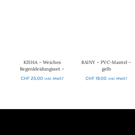
KISHA – Weiches
RAINY – PVC-Mantel –
IN DEN WARENKORB
IN DEN WARENKORB
Regenkleidungsset –
gelb
grün
CHF
25.00
CHF
19.00
inkl. MWST
inkl. MWST