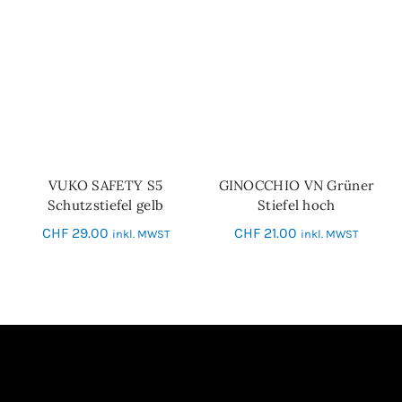
VUKO SAFETY S5
GINOCCHIO VN Grüner
SCHNELL-EINKAUF
SCHNELL-EINKAUF
Schutzstiefel gelb
Stiefel hoch
CHF
29.00
CHF
21.00
inkl. MWST
inkl. MWST