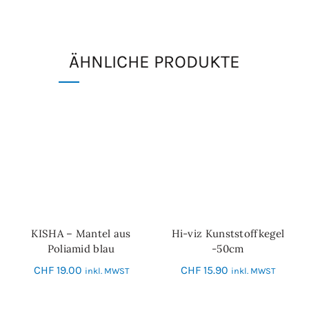
ÄHNLICHE PRODUKTE
KISHA – Mantel aus
Hi-viz Kunststoffkegel
IN DEN WARENKORB
IN DEN WARENKORB
Poliamid blau
-50cm
CHF
19.00
CHF
15.90
inkl. MWST
inkl. MWST