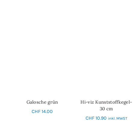
Galosche grün
Hi-viz Kunststoffkegel-
IN DEN WARENKORB
SCHNELL-EINKAUF
30 cm
CHF
14.00
CHF
10.90
inkl. MWST