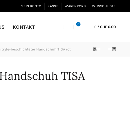
MEIN KONTO
KASSE
WARENKORB
WUNSCHLISTE
0
NS
KONTAKT
0
/
CHF
0.00
itryle-beschichteter Handschuh TISA rot
r Handschuh TISA