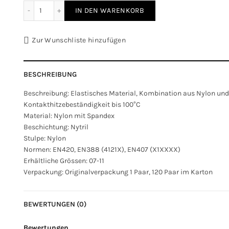
Nitryle-beschichteter Handschuh TISA rot Menge
IN DEN WARENKORB
Zur Wunschliste hinzufügen
BESCHREIBUNG
Beschreibung: Elastisches Material, Kombination aus Nylon und
Kontakthitzebeständigkeit bis 100°C
Material: Nylon mit Spandex
Beschichtung: Nytril
Stulpe: Nylon
Normen: EN420, EN388 (4121X), EN407 (X1XXXX)
Erhältliche Grössen: 07-11
Verpackung: Originalverpackung 1 Paar, 120 Paar im Karton
BEWERTUNGEN (0)
Bewertungen