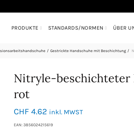
PRODUKTE
STANDARDS/NORMEN
ÜBER U
isionsarbeitshandschuhe
Gestrickte Handschuhe mit Beschichtung
N
Nitryle-beschichtete
rot
CHF
4.62
inkl. MWST
EAN: 3856024215619