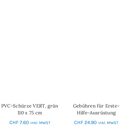
PVC-Schürze VERT, grün
Gebühren für Erste-
IN DEN WARENKORB
IN DEN WARENKORB
110 x 75 cm
Hilfe-Ausrüstung
CHF
7.60
CHF
24.90
inkl. MWST
inkl. MWST