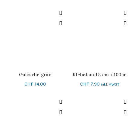
Galosche grün
Klebeband 5 cm x 100 m
IN DEN WARENKORB
SCHNELL-EINKAUF
CHF
14.00
CHF
7.90
inkl. MWST