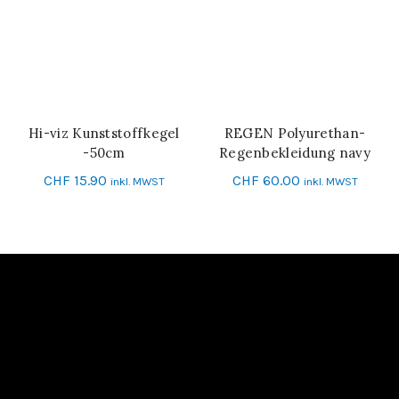
Hi-viz Kunststoffkegel
REGEN Polyurethan-
IN DEN WARENKORB
IN DEN WARENKORB
-50cm
Regenbekleidung navy
CHF
15.90
CHF
60.00
inkl. MWST
inkl. MWST