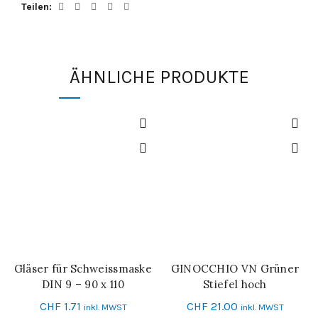
Teilen
ÄHNLICHE PRODUKTE
Gläser für Schweissmaske
GINOCCHIO VN Grüner
IN DEN WARENKORB
SCHNELL-EINKAUF
DIN 9 – 90 x 110
Stiefel hoch
CHF
1.71
CHF
21.00
inkl. MWST
inkl. MWST