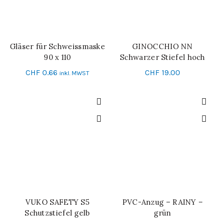
Gläser für Schweissmaske
GINOCCHIO NN
IN DEN WARENKORB
SCHNELL-EINKAUF
90 x 110
Schwarzer Stiefel hoch
CHF
0.66
CHF
19.00
inkl. MWST
VUKO SAFETY S5
PVC-Anzug – RAINY –
IN DEN WARENKORB
SCHNELL-EINKAUF
Schutzstiefel gelb
grün