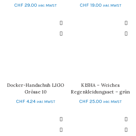
CHF
29.00
CHF
19.00
inkl. MWST
inkl. MWST
Docker-Handschuh LIGO
KISHA – Weiches
IN DEN WARENKORB
IN DEN WARENKORB
Grösse 10
Regenkleidungsset – grün
CHF
4.24
CHF
25.00
inkl. MWST
inkl. MWST