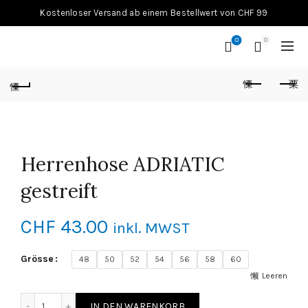
Kostenloser Versand ab einem Bestellwert von CHF 99
0
0
Herrenhose ADRIATIC
gestreift
CHF
43.00
inkl. MWST
Grösse
48
50
52
54
56
58
60
Leeren
Herrenhose ADRIATIC gestreift Menge
IN DEN WARENKORB