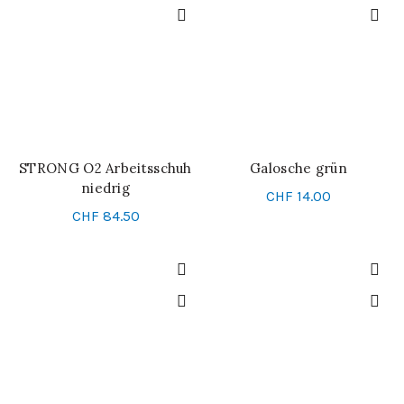
STRONG O2 Arbeitsschuh
Galosche grün
SCHNELL-EINKAUF
SCHNELL-EINKAUF
niedrig
CHF
14.00
CHF
84.50