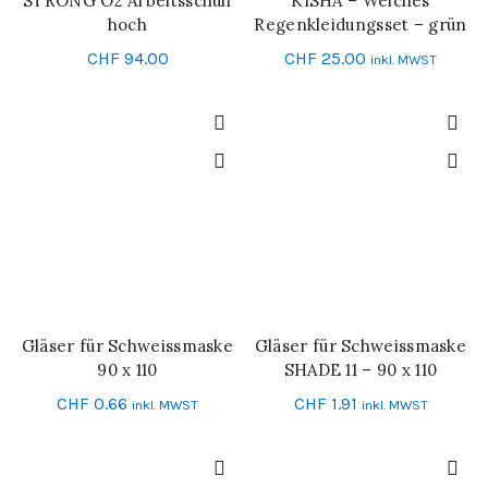
STRONG O2 Arbeitsschuh
KISHA – Weiches
IN DEN WARENKORB
SCHNELL-EINKAUF
hoch
Regenkleidungsset – grün
CHF
94.00
CHF
25.00
inkl. MWST
Gläser für Schweissmaske
Gläser für Schweissmaske
IN DEN WARENKORB
IN DEN WARENKORB
90 x 110
SHADE 11 – 90 x 110
CHF
0.66
CHF
1.91
inkl. MWST
inkl. MWST