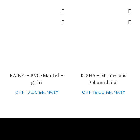
RAINY – PVC-Mantel –
KISHA – Mantel aus
IN DEN WARENKORB
IN DEN WARENKORB
grün
Poliamid blau
CHF
17.00
CHF
19.00
inkl. MWST
inkl. MWST