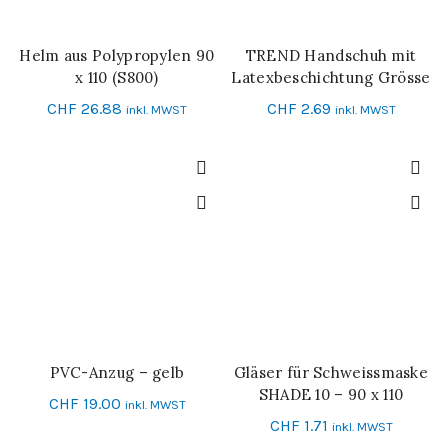
Helm aus Polypropylen 90
TREND Handschuh mit
IN DEN WARENKORB
IN DEN WARENKORB
x 110 (S800)
Latexbeschichtung Grösse
10
CHF
26.88
CHF
2.69
inkl. MWST
inkl. MWST
PVC-Anzug – gelb
Gläser für Schweissmaske
IN DEN WARENKORB
IN DEN WARENKORB
SHADE 10 – 90 x 110
CHF
19.00
inkl. MWST
CHF
1.71
inkl. MWST