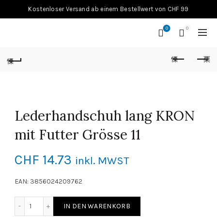
Kostenloser Versand ab einem Bestellwert von CHF 99
0
0
Lederhandschuh lang KRON
mit Futter Grösse 11
CHF
14.73
inkl. MWST
EAN: 3856024209762
Lederhandschuh lang KRON mit Futter Grösse 11 Menge
IN DEN WARENKORB