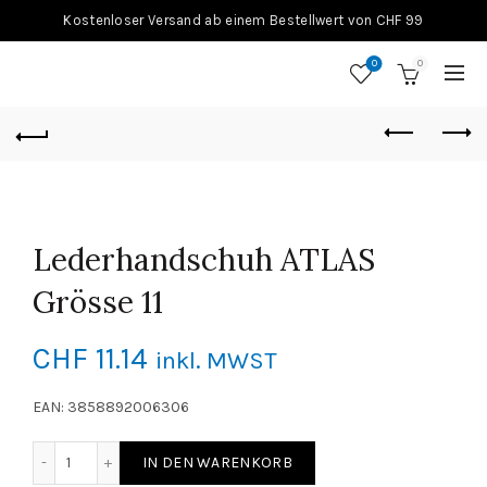
Kostenloser Versand ab einem Bestellwert von CHF 99
0
0
Lederhandschuh ATLAS
Grösse 11
CHF
11.14
inkl. MWST
EAN: 3858892006306
Lederhandschuh ATLAS Grösse 11 Menge
IN DEN WARENKORB