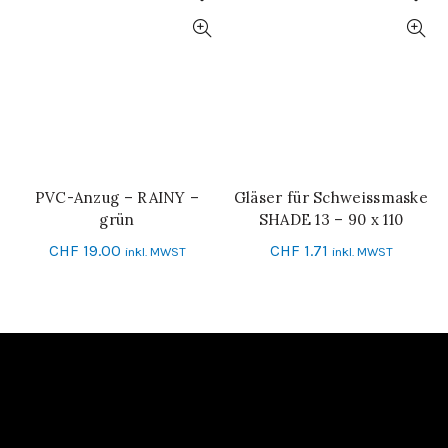
PVC-Anzug – RAINY –
Gläser für Schweissmaske
IN DEN WARENKORB
IN DEN WARENKORB
grün
SHADE 13 – 90 x 110
CHF
19.00
CHF
1.71
inkl. MWST
inkl. MWST