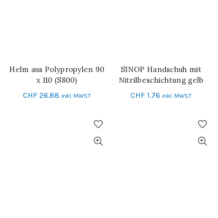
Helm aus Polypropylen 90
SINOP Handschuh mit
IN DEN WARENKORB
IN DEN WARENKORB
x 110 (S800)
Nitrilbeschichtung gelb
Grösse 10
CHF
26.88
CHF
1.76
inkl. MWST
inkl. MWST