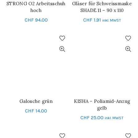
STRONG O2 Arbeitsschuh
Gläser für Schweissmaske
IN DEN WARENKORB
SCHNELL-EINKAUF
hoch
SHADE 11 – 90 x 110
CHF
94.00
CHF
1.91
inkl. MWST
Galosche grün
KISHA – Poliamid-Anzug
IN DEN WARENKORB
SCHNELL-EINKAUF
gelb
CHF
14.00
CHF
25.00
inkl. MWST