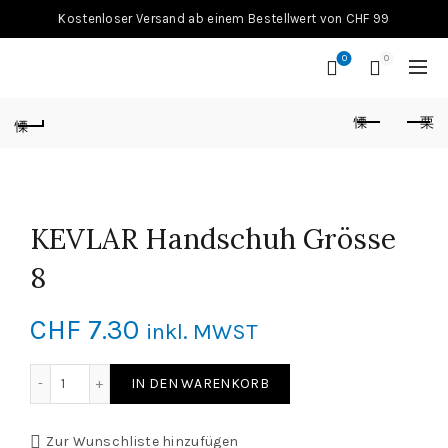
Kostenloser Versand ab einem Bestellwert von CHF 99
0
0
KEVLAR Handschuh Grösse
8
CHF
7.30
inkl. MWST
KEVLAR Handschuh Grösse 8 Menge
IN DEN WARENKORB
Zur Wunschliste hinzufügen