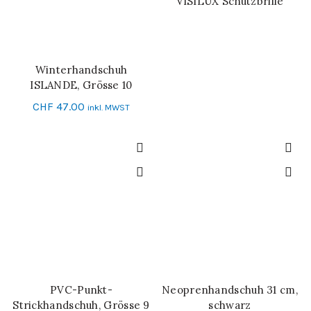
VISILUX Schutzbrille
WEITERLESEN
Winterhandschuh
IN DEN WARENKORB
ISLANDE, Grösse 10
CHF
47.00
inkl. MWST
PVC-Punkt-
Neoprenhandschuh 31 cm,
IN DEN WARENKORB
SCHNELL-EINKAUF
Strickhandschuh, Grösse 9
schwarz