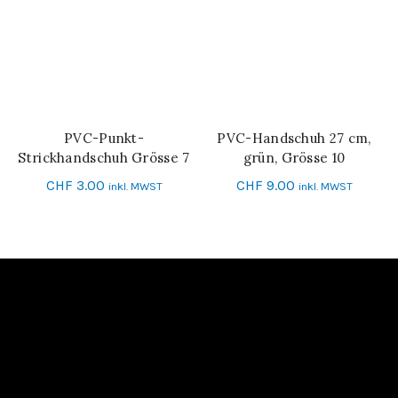
PVC-Punkt-
PVC-Handschuh 27 cm,
IN DEN WARENKORB
IN DEN WARENKORB
Strickhandschuh Grösse 7
grün, Grösse 10
CHF
3.00
CHF
9.00
inkl. MWST
inkl. MWST