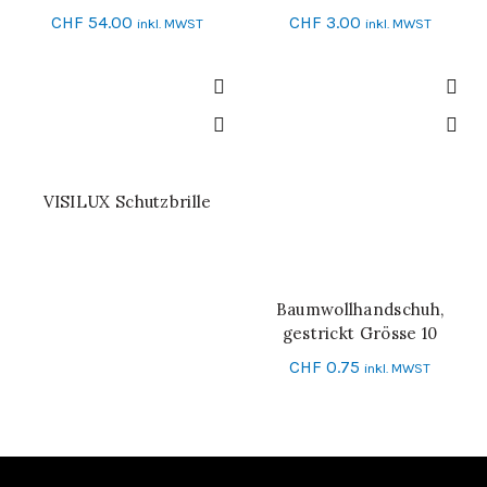
00_CLASS 00
CHF
54.00
CHF
3.00
inkl. MWST
inkl. MWST
VISILUX Schutzbrille
WEITERLESEN
Baumwollhandschuh,
IN DEN WARENKORB
gestrickt Grösse 10
CHF
0.75
inkl. MWST