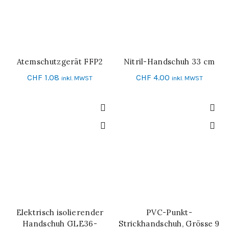
Atemschutzgerät FFP2
Nitril-Handschuh 33 cm
IN DEN WARENKORB
SCHNELL-EINKAUF
CHF
1.08
CHF
4.00
inkl. MWST
inkl. MWST
Elektrisch isolierender
PVC-Punkt-
IN DEN WARENKORB
SCHNELL-EINKAUF
Handschuh GLE36-
Strickhandschuh, Grösse 9