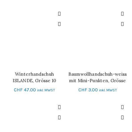
Winterhandschuh
Baumwollhandschuh-weiss
IN DEN WARENKORB
IN DEN WARENKORB
ISLANDE, Grösse 10
mit Mini-Punkten, Grösse
10
CHF
47.00
CHF
3.00
inkl. MWST
inkl. MWST