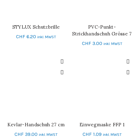
STYLUX Schutzbrille
PVC-Punkt-
IN DEN WARENKORB
IN DEN WARENKORB
Strickhandschuh Grösse 7
CHF
6.20
inkl. MWST
CHF
3.00
inkl. MWST
Kevlar-Handschuh 27 cm
Einwegmaske FFP 1
IN DEN WARENKORB
IN DEN WARENKORB
CHF
39.00
CHF
1.09
inkl. MWST
inkl. MWST