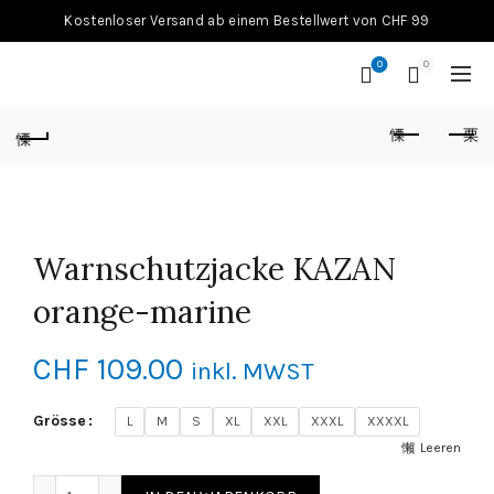
Kostenloser Versand ab einem Bestellwert von CHF 99
0
0
Warnschutzjacke KAZAN
orange-marine
CHF
109.00
inkl. MWST
Grösse
L
M
S
XL
XXL
XXXL
XXXXL
Leeren
Warnschutzjacke KAZAN orange-marine Menge