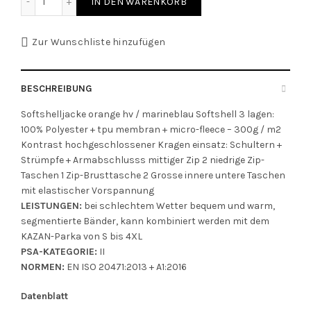
IN DEN WARENKORB
Zur Wunschliste hinzufügen
BESCHREIBUNG
Softshelljacke orange hv / marineblau Softshell 3 lagen:
100% Polyester + tpu membran + micro-fleece – 300g / m2
Kontrast hochgeschlossener Kragen einsatz: Schultern +
Strümpfe + Armabschlusss mittiger Zip 2 niedrige Zip-
Taschen 1 Zip-Brusttasche 2 Grosse innere untere Taschen
mit elastischer Vorspannung
LEISTUNGEN:
bei schlechtem Wetter bequem und warm,
segmentierte Bänder, kann kombiniert werden mit dem
KAZAN-Parka von S bis 4XL
PSA-KATEGORIE:
II
NORMEN:
EN ISO 20471:2013 + A1:2016
Datenblatt