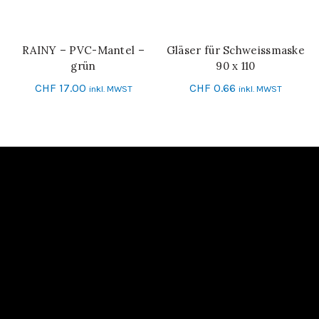
RAINY – PVC-Mantel –
Gläser für Schweissmaske
IN DEN WARENKORB
IN DEN WARENKORB
grün
90 x 110
CHF
17.00
CHF
0.66
inkl. MWST
inkl. MWST