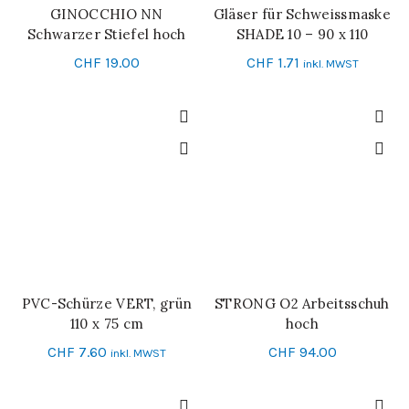
GINOCCHIO NN
Gläser für Schweissmaske
IN DEN WARENKORB
SCHNELL-EINKAUF
Schwarzer Stiefel hoch
SHADE 10 – 90 x 110
CHF
19.00
CHF
1.71
inkl. MWST
PVC-Schürze VERT, grün
STRONG O2 Arbeitsschuh
IN DEN WARENKORB
SCHNELL-EINKAUF
110 x 75 cm
hoch
CHF
7.60
CHF
94.00
inkl. MWST