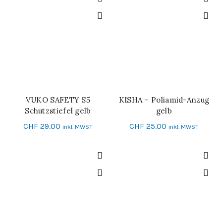
VUKO SAFETY S5
KISHA – Poliamid-Anzug
IN DEN WARENKORB
SCHNELL-EINKAUF
Schutzstiefel gelb
gelb
CHF
29.00
CHF
25.00
inkl. MWST
inkl. MWST