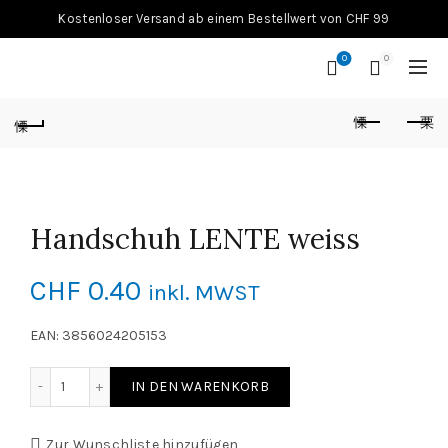
Kostenloser Versand ab einem Bestellwert von CHF 99
0
0
Handschuh LENTE weiss
CHF
0.40
inkl. MWST
EAN: 3856024205153
Handschuh LENTE weiss Menge
IN DEN WARENKORB
Zur Wunschliste hinzufügen